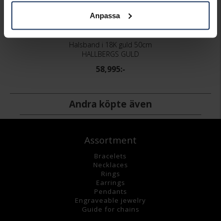
Anpassa
Halsband i 18K guld 50cm
HALLBERGS GULD
58,995:-
Andra köpte även
Assortment
Bracelets
Necklaces
Rings
Earrings
Pendants
Engraveable jewelry
Guide for chains