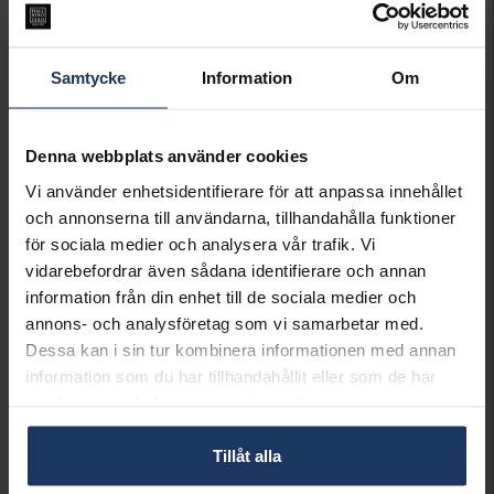
INFO
BREDD CA (MM)
6,30
Samtycke
Information
Om
LÄNGD CA (CM)
19
VARUMÄRKE
Hallbergs Guld
MATERIAL
Guld
Denna webbplats använder cookies
ÄDELMETALL
18K Gold
KEDJEMODELL
Rolo
Vi använder enhetsidentifierare för att anpassa innehållet
VIKT CA (GRAM)
7.40
och annonserna till användarna, tillhandahålla funktioner
för sociala medier och analysera vår trafik. Vi
vidarebefordrar även sådana identifierare och annan
Matchande produkter och andra varianter
information från din enhet till de sociala medier och
annons- och analysföretag som vi samarbetar med.
Dessa kan i sin tur kombinera informationen med annan
information som du har tillhandahållit eller som de har
samlat in när du har använt deras tjänster.
Tillåt alla