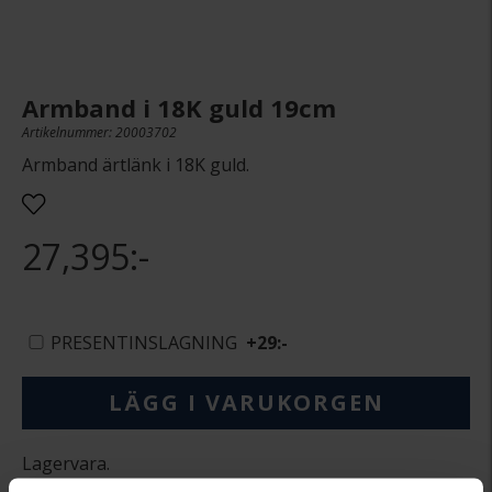
Armband i 18K guld 19cm
Artikelnummer: 20003702
Armband ärtlänk i 18K guld.
27,395:-
PRESENTINSLAGNING
+
29:-
LÄGG I VARUKORGEN
Lagervara.
Leveranstid 3-7 arbetsdagar.