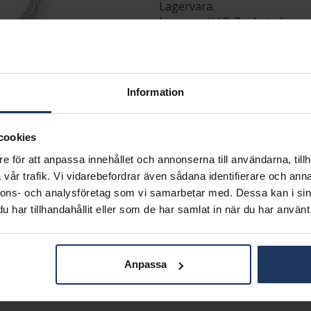
Lagervara.
Leveranstid 3-7 arbetsdagar.
INFO
BREDD CA (MM)
LÄNGD CA (CM)
Information
VARUMÄRKE
MODELL
MATERIAL
cookies
e för att anpassa innehållet och annonserna till användarna, tillh
Matchande produkter och andra varianter
vår trafik. Vi vidarebefordrar även sådana identifierare och anna
nnons- och analysföretag som vi samarbetar med. Dessa kan i sin
har tillhandahållit eller som de har samlat in när du har använt 
Anpassa