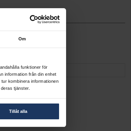
3,0
18,5
Om
Thomas Sabo Charms
X0163-001-12-L
Silver
andahålla funktioner för
n information från din enhet
 tur kombinera informationen
deras tjänster.
Tillåt alla