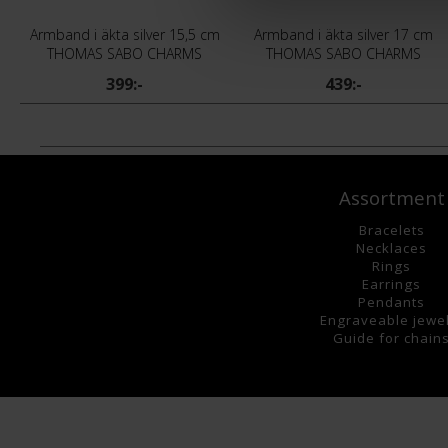
Armband i äkta silver 15,5 cm
Armband i äkta silver 17 cm
THOMAS SABO CHARMS
THOMAS SABO CHARMS
399:-
439:-
Assortment
Bracelets
Necklaces
Rings
Earrings
Pendants
Engraveable jewe
Guide for chain