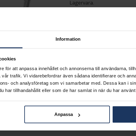
Lagervara.
Leveranstid 3-7 arbetsdagar.
INFO
LÄNGD CA (CM)
VARUMÄRKE
Information
MODELL
MATERIAL
cookies
e för att anpassa innehållet och annonserna till användarna, tillh
Matchande produkter och andra varianter
vår trafik. Vi vidarebefordrar även sådana identifierare och anna
nnons- och analysföretag som vi samarbetar med. Dessa kan i sin
har tillhandahållit eller som de har samlat in när du har använt 
Anpassa