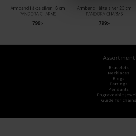
Armband i äkta silver 18 cm
Armband i äkta silver 20 cm
PANDORA CHARMS
PANDORA CHARMS
799:-
799:-
Assortment
Bracelets
Necklaces
Rings
Earrings
Pendants
Engraveable jewe
Guide for chain