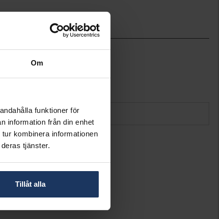
19
Pandora Charms
Om
590702HV-1
Silver
andahålla funktioner för
n information från din enhet
 tur kombinera informationen
deras tjänster.
Tillåt alla