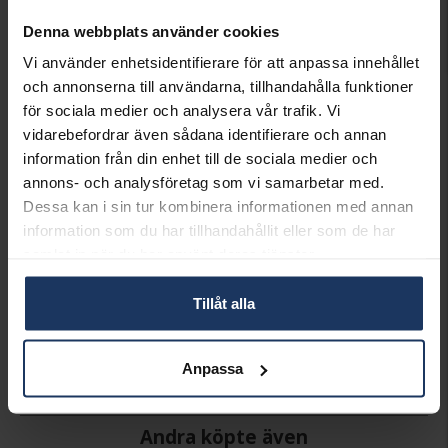
INFO
Denna webbplats använder cookies
LÄNGD CA (CM)
14+2
Vi använder enhetsidentifierare för att anpassa innehållet
VARUMÄRKE
KIDZ
och annonserna till användarna, tillhandahålla funktioner
MATERIAL
Silver
för sociala medier och analysera vår trafik. Vi
vidarebefordrar även sådana identifierare och annan
Matchande produkter och andra varianter
information från din enhet till de sociala medier och
annons- och analysföretag som vi samarbetar med.
Dessa kan i sin tur kombinera informationen med annan
information som du har tillhandahållit eller som de har
samlat in när du har använt deras tjänster.
Tillåt alla
Halsband i äkta silver
Örhängen i äkta silver
KIDZ
KIDZ
445:-
295:-
Anpassa
Andra köpte även