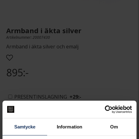
Armband i äkta silver
Artikelnummer: 20007430
Armband i äkta silver och emalj
895:-
PRESENTINSLAGNING
+
29:-
LÄGG I VARUKORGEN
Samtycke
Information
Om
Lagervara.
Leveranstid 3-7 arbetsdagar.