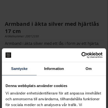
Armband i äkta silver med hjärtlås
17 cm
Artikelnummer: 20012330
Armband i äkta silver med ett lås i form av ett hjärta.
799:-
Samtycke
Information
Om
PRESENTINSLAGNING
+
29:-
Denna webbplats använder cookies
Vi använder enhetsidentifierare för att anpassa innehållet
LÄGG I VARUKORGEN
och annonserna till användarna, tillhandahålla funktioner
för sociala medier och analysera vår trafik. Vi