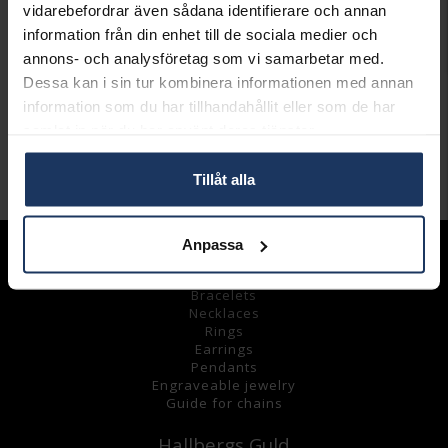
Lagervara.
vidarebefordrar även sådana identifierare och annan
Leveranstid 3-7 arbetsdagar.
information från din enhet till de sociala medier och
INFO
annons- och analysföretag som vi samarbetar med.
Dessa kan i sin tur kombinera informationen med annan
LÄNGD CA (CM)
17,0
information som du har tillhandahållit eller som de har
VARUMÄRKE
Pandora Charms
samlat in när du har använt deras tjänster.
MATERIAL
Silver
Tillåt alla
Andra köpte även
Anpassa
Assortment
Bracelets
Necklaces
Rings
Earrings
Pendants
Engraveable jewelry
Guide for chains
Hallbergs Guld