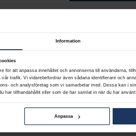
Lagervara.
Leveranstid 3-7 arbetsdagar.
INFO
BREDD CA (MM)
Information
HÖJD CA (MM)
VARUMÄRKE
MATERIAL
cookies
e för att anpassa innehållet och annonserna till användarna, tillh
Matchande produkter och andra varianter
vår trafik. Vi vidarebefordrar även sådana identifierare och anna
nnons- och analysföretag som vi samarbetar med. Dessa kan i sin
har tillhandahållit eller som de har samlat in när du har använt 
Anpassa