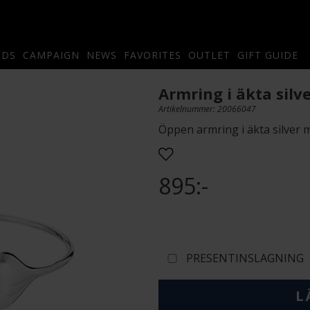
NDS
CAMPAIGN
NEWS
FAVORITES
OUTLET
GIFT GUIDE
Armring i äkta silv
Artikelnummer: 20066047
Öppen armring i äkta silver 
895:-
PRESENTINSLAGNING
L