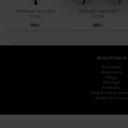
Halsband i äkta silver
Örhängen i äkta silver
POSH
POSH
995:-
695:-
Assortment
Bracelets
Necklaces
Rings
Earrings
Pendants
Engraveable jewe
Guide for chain