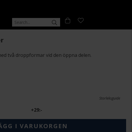
er
med två droppformar vid den öppna delen.
Storleksguide
+
29:-
ÄGG I VARUKORGEN