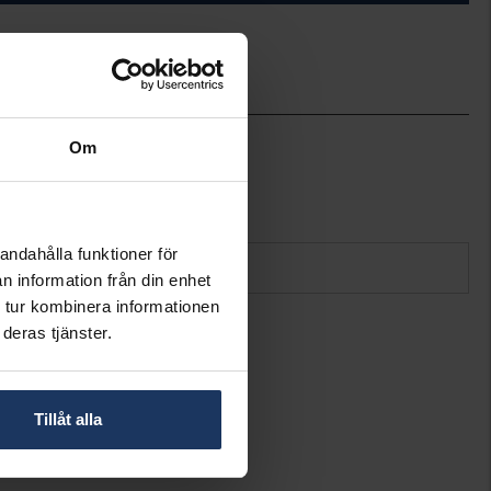
1.5-13
Om
1.5-7
POSH
Silver
andahålla funktioner för
n information från din enhet
 tur kombinera informationen
deras tjänster.
Tillåt alla