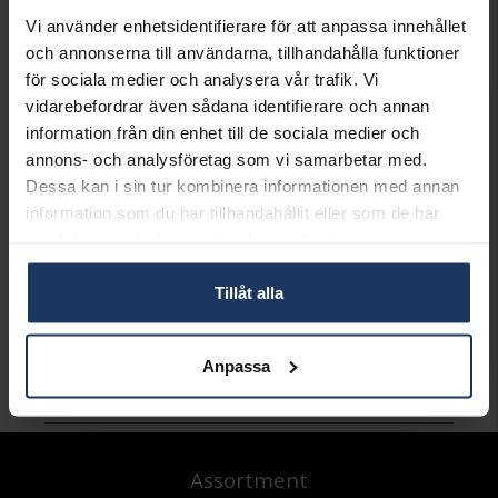
Storleksguide
Vi använder enhetsidentifierare för att anpassa innehållet
PRESENTINSLAGNING
+
29:-
och annonserna till användarna, tillhandahålla funktioner
för sociala medier och analysera vår trafik. Vi
LÄGG I VARUKORGEN
vidarebefordrar även sådana identifierare och annan
information från din enhet till de sociala medier och
annons- och analysföretag som vi samarbetar med.
Lagervara.
Dessa kan i sin tur kombinera informationen med annan
Leveranstid 3-7 arbetsdagar.
information som du har tillhandahållit eller som de har
INFO
samlat in när du har använt deras tjänster.
BREDD CA (MM)
6
VARUMÄRKE
BY BILLGREN
Tillåt alla
MATERIAL
Stål
DETALJER
Live passionately
Anpassa
Andra köpte även
Assortment