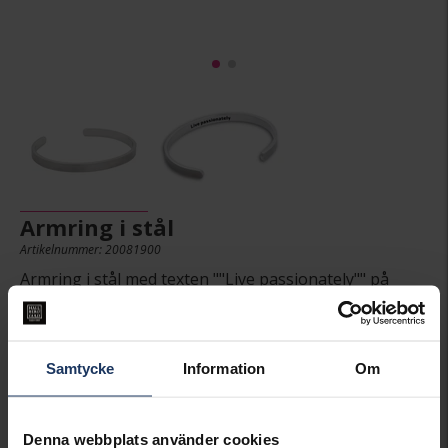
Armring i stål
Artikelnummer: 20081900
Armring i stål med texten ""Live passionately"" på
insidan.
Samtycke
Information
Om
299:-
Denna webbplats använder cookies