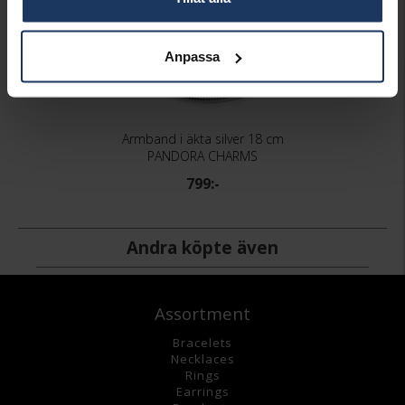
Anpassa
Armband i äkta silver 18 cm
PANDORA CHARMS
799:-
Andra köpte även
Assortment
Bracelets
Necklaces
Rings
Earrings