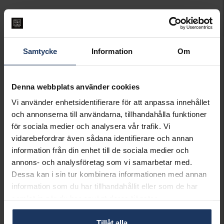
LÄGG I VARUKORGEN
Lagervara.
Samtycke
Information
Om
Leveranstid 3-7 arbetsdagar.
INFO
Denna webbplats använder cookies
VARUMÄRKE
Pandora Charms
Vi använder enhetsidentifierare för att anpassa innehållet
MODELL
791817PCZ
och annonserna till användarna, tillhandahålla funktioner
MATERIAL
Silver
för sociala medier och analysera vår trafik. Vi
STEN/PÄRLA
Kubisk Zirkonia
vidarebefordrar även sådana identifierare och annan
information från din enhet till de sociala medier och
Matchande produkter och andra varianter
annons- och analysföretag som vi samarbetar med.
Dessa kan i sin tur kombinera informationen med annan
information som du har tillhandahållit eller som de har
samlat in när du har använt deras tjänster.
Tillåt alla