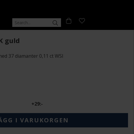
K guld
med 37 diamanter 0,11 ct WSI
+
29:-
ÄGG I VARUKORGEN