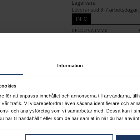
Lagervara.
Leveranstid 3-7 arbetsdagar.
INFO
BREDD CA (MM)
HÖJD CA (MM)
VARUMÄRKE
MATERIAL
ÄDELMETALL
STEN/PÄRLA
Information
ANTAL DIAMANTER
DIAMANTSLIPNING
DIAMANTFÄRG
cookies
DIAMANTKLARHET
e för att anpassa innehållet och annonserna till användarna, tillh
VIKT CA (GRAM)
vår trafik. Vi vidarebefordrar även sådana identifierare och anna
TOTAL CARAT
nnons- och analysföretag som vi samarbetar med. Dessa kan i sin
har tillhandahållit eller som de har samlat in när du har använt 
Matchande produkter och andra varianter