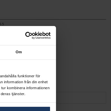
6.5
2.5
Hallbergs Guld
Guld
18K Gold
Diamant
Om
37
Rund
Wesselton (H)
SI
andahålla funktioner för
0,72
n information från din enhet
0.110
 tur kombinera informationen
deras tjänster.