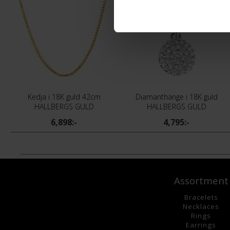
Kedja i 18K guld 42cm
Diamanthänge i 18K guld
HALLBERGS GULD
HALLBERGS GULD
6,898:-
4,795:-
Assortment
Bracelets
Necklaces
Rings
Earrings