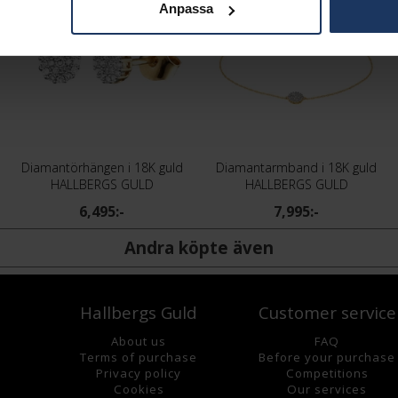
Anpassa
Diamantörhängen i 18K guld
Diamantarmband i 18K guld
HALLBERGS GULD
HALLBERGS GULD
6,495:-
7,995:-
Andra köpte även
Hallbergs Guld
Customer service
About us
FAQ
Terms of purchase
Before your purchase
Privacy policy
Competitions
Cookies
Our services