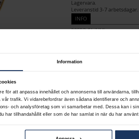
Lagervara.
Leveranstid 3-7 arbetsdagar.
INFO
BREDD CA (MM)
HÖJD CA (MM)
VARUMÄRKE
MATERIAL
ÄDELMETALL
Information
STEN/PÄRLA
ANTAL DIAMANTER
DIAMANTFÄRG
cookies
DIAMANTKLARHET
VIKT CA (GRAM)
e för att anpassa innehållet och annonserna till användarna, tillh
TOTAL CARAT
vår trafik. Vi vidarebefordrar även sådana identifierare och anna
nnons- och analysföretag som vi samarbetar med. Dessa kan i sin
har tillhandahållit eller som de har samlat in när du har använt 
Matchande produkter och andra varianter
Anpassa