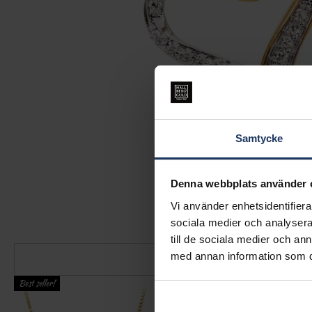
Samtycke
Denna webbplats använder 
Vi använder enhetsidentifierar
sociala medier och analysera 
till de sociala medier och a
med annan information som du 
Best seller!
Best seller!