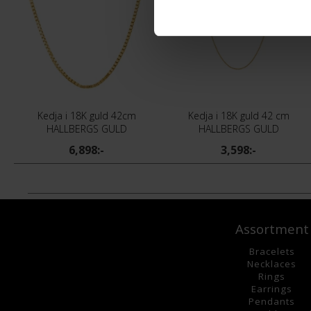
Kedja i 18K guld 42cm
Kedja i 18K guld 42 cm
HALLBERGS GULD
HALLBERGS GULD
6,898:-
3,598:-
Assortment
Bracelets
Necklaces
Rings
Earrings
Pendants