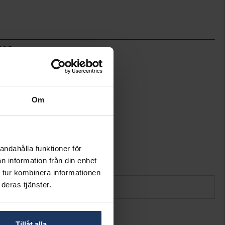
12.5
20
Hallbergs Guld
Guld
18K Gold
Om
Diamant
21
Wesselton (H)
SI
0,91
andahålla funktioner för
0.050
n information från din enhet
 tur kombinera informationen
deras tjänster.
Tillåt alla