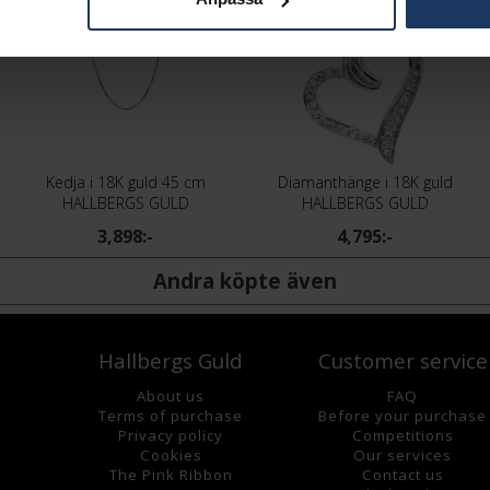
Kedja i 18K guld 45 cm
Diamanthänge i 18K guld
HALLBERGS GULD
HALLBERGS GULD
3,898:-
4,795:-
Andra köpte även
Hallbergs Guld
Customer service
About us
FAQ
Terms of purchase
Before your purchase
Privacy policy
Competitions
Cookies
Our services
The Pink Ribbon
Contact us