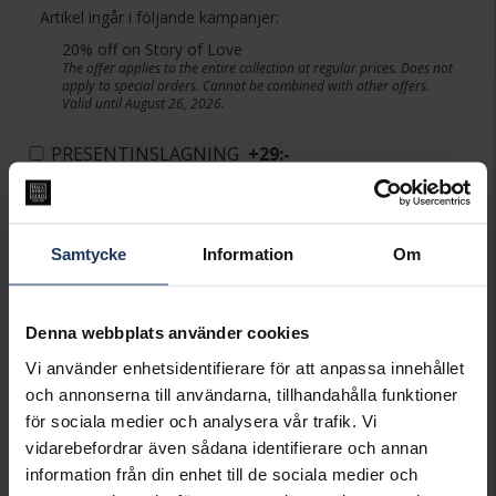
Artikel ingår i följande kampanjer:
20% off on Story of Love
The offer applies to the entire collection at regular prices. Does not
apply to special orders. Cannot be combined with other offers.
Valid until August 26, 2026.
PRESENTINSLAGNING
+
29:-
VÄLJ STORLEK FÖR ATT LÄGGA I
VARUKORGEN
Samtycke
Information
Om
Lagervara.
Leveranstid 3-7 arbetsdagar.
Denna webbplats använder cookies
INFO
Vi använder enhetsidentifierare för att anpassa innehållet
och annonserna till användarna, tillhandahålla funktioner
BREDD CA (MM)
2,8-9,0
för sociala medier och analysera vår trafik. Vi
HÖJD CA (MM)
0,8-5,6
vidarebefordrar även sådana identifierare och annan
VARUMÄRKE
Story of Love
information från din enhet till de sociala medier och
MODELL
Helsinki