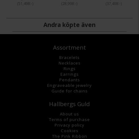
51,498:-
28,998:-
37,498:-
Andra köpte även
Assortment
Bracelets
Necklaces
Rings
Earrings
Pendants
Engraveable jewelry
Guide for chains
Hallbergs Guld
About us
Terms of purchase
Privacy policy
Cookies
The Pink Ribbon