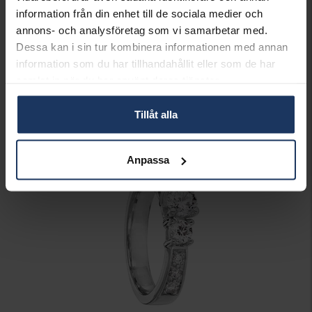
STEN/PÄRLA
Diamant
information från din enhet till de sociala medier och
ANTAL DIAMANTER
9
annons- och analysföretag som vi samarbetar med.
DIAMANTSLIPNING
Briljant
Dessa kan i sin tur kombinera informationen med annan
DIAMANTFÄRG
Wesselton (H)
information som du har tillhandahållit eller som de har
DIAMANTKLARHET
SI
samlat in när du har använt deras tjänster.
VIKT CA (GRAM)
5,70
TOTAL CARAT
1,00
Tillåt alla
Matchande produkter och andra varianter
Anpassa
Best seller!