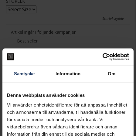
STORLEK
Storleksguide
Artikel ingår i följande kampanjer:
Best seller
PRESENTINSLAGNING
+
29:-
VÄLJ STORLEK FÖR ATT LÄGGA I
Samtycke
Information
Om
VARUKORGEN
Denna webbplats använder cookies
Lagervara.
Leveranstid 3-7 arbetsdagar.
Vi använder enhetsidentifierare för att anpassa innehållet
INFO
och annonserna till användarna, tillhandahålla funktioner
för sociala medier och analysera vår trafik. Vi
BREDD CA (MM)
3,6-5,0
vidarebefordrar även sådana identifierare och annan
HÖJD CA (MM)
1,6-5,5
information från din enhet till de sociala medier och