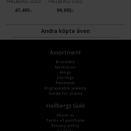
HALLBERGS GULD
HALLBERGS GULD
47,495:-
99,995:-
Andra köpte även
Assortment
Bracelets
Necklaces
Rings
Earrings
Pendants
Engraveable jewelry
Guide for chains
Hallbergs Guld
About us
Terms of purchase
Privacy policy
Cookies