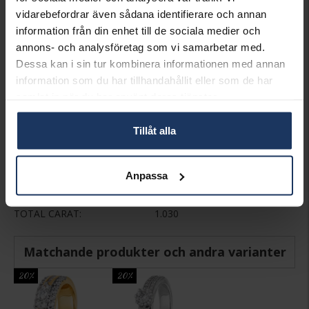
INFO
vidarebefordrar även sådana identifierare och annan
information från din enhet till de sociala medier och
BREDD CA (MM)
7,3
HÖJD CA (MM)
1,3-4,2
annons- och analysföretag som vi samarbetar med.
VARUMÄRKE
Story of Love
Dessa kan i sin tur kombinera informationen med annan
MODELL
Las Vegas
information som du har tillhandahållit eller som de har
MATERIAL
Vitt guld
samlat in när du har använt deras tjänster.
ÄDELMETALL
18K Gold
STEN/PÄRLA
Diamant
Tillåt alla
ANTAL DIAMANTER
37
DIAMANTSLIPNING
Briljant
DIAMANTFÄRG
Wesselton (H)
Anpassa
DIAMANTKLARHET
SI
VIKT CA (GRAM)
9,5
TOTAL CARAT
1.030
Matchande produkter och andra varianter
20%
20%