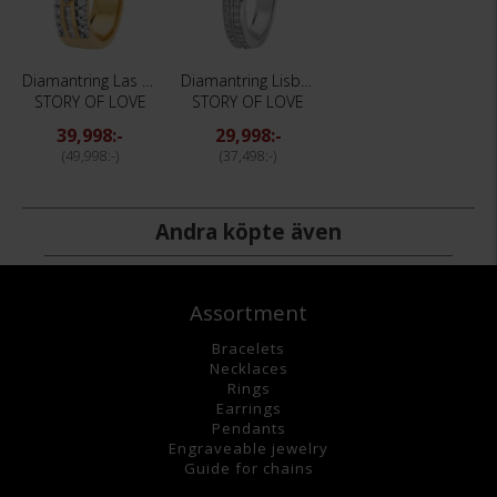
Diamantring Las Vegas 1,03 ct
Diamantring Lisbon 0,57 ct
STORY OF LOVE
STORY OF LOVE
39,998:-
29,998:-
49,998:-
37,498:-
Andra köpte även
Assortment
Bracelets
Necklaces
Rings
Earrings
Pendants
Engraveable jewelry
Guide for chains