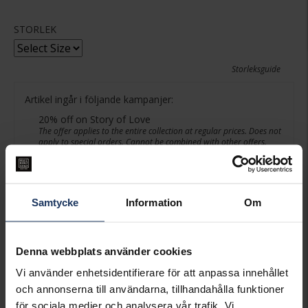
STORLEK
Storleksguide
Artikel ingår i följande kampanjer:
20% off on Story of Love
The offer applies to the entire collection at regular prices. Does not
apply to special orders. Cannot be combined with other offers.
Valid until August 26, 2026.
PRESENTINSLAGNING
+
29:-
Samtycke
Information
Om
VÄLJ STORLEK FÖR ATT LÄGGA I
VARUKORGEN
Denna webbplats använder cookies
Vi använder enhetsidentifierare för att anpassa innehållet
Lagervara.
och annonserna till användarna, tillhandahålla funktioner
Leveranstid 3-7 arbetsdagar.
för sociala medier och analysera vår trafik. Vi