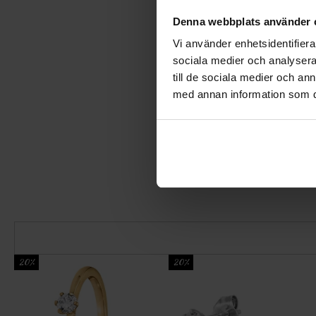
Denna webbplats använder 
Vi använder enhetsidentifierar
sociala medier och analysera 
till de sociala medier och a
med annan information som du 
20%
20%