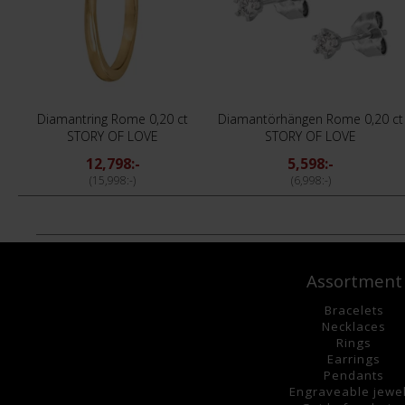
Diamantring Rome 0,20 ct
Diamantörhängen Rome 0,20 ct
STORY OF LOVE
STORY OF LOVE
12,798:-
5,598:-
15,998:-
6,998:-
Assortment
Bracelets
Necklaces
Rings
Earrings
Pendants
Engraveable jewe