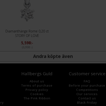
Diamanthänge Rome 0,20 ct
STORY OF LOVE
5,598:-
6,998:-
Andra köpte även
Hallbergs Guld
Customer service
About us
FAQ
Terms of purchase
Before your purchase
Privacy policy
Competitions
Cookies
Our services
The Pink Ribbon
Contact us
lry
Black Friday