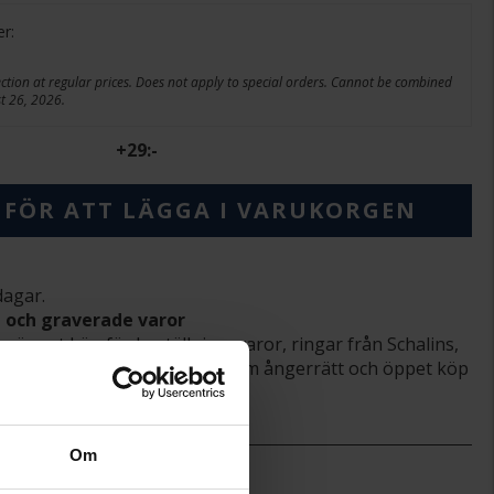
er:
lection at regular prices. Does not apply to special orders. Cannot be combined
st 26, 2026.
+
29:-
 FÖR ATT LÄGGA I VARUKORGEN
dagar.
- och graverade varor
er öppet köp för beställningsvaror, ringar från Schalins,
mt graverade varor. Läs mer om ångerrätt och öppet köp
Om
1.6-4.5
1.5-4.9