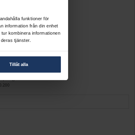
Story of Love
Rome
Vitt guld
andahålla funktioner för
18K Gold
n information från din enhet
Diamant
 tur kombinera informationen
Diamant
deras tjänster.
1
Briljant
Wesselton (H)
Tillåt alla
SI
2,86
6-prong brilliant
0.200