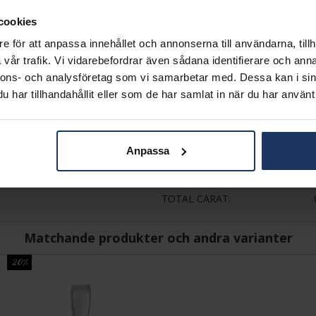
VARUMÄRKE
cookies
MODELL
MATERIAL
e för att anpassa innehållet och annonserna till användarna, tillh
ÄDELMETALL
vår trafik. Vi vidarebefordrar även sådana identifierare och anna
STEN/PÄRLA
nnons- och analysföretag som vi samarbetar med. Dessa kan i sin
DETALJER
har tillhandahållit eller som de har samlat in när du har använt 
ANTAL DIAMANTER
DIAMANTSLIPNING
DIAMANTFÄRG
Anpassa
DIAMANTKLARHET
VIKT CA (GRAM)
SOLITÄRSTIL
TOTAL CARAT
Matchande produkter och andra varianter
20%