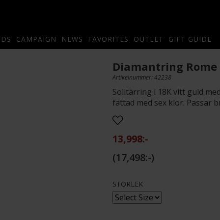
NDS
CAMPAIGN
NEWS
FAVORITES
OUTLET
GIFT GUIDE
Diamantring Rome 0
Artikelnummer: 42238
Solitärring i 18K vitt guld m
fattad med sex klor. Passar bra
13,998:-
17,498:-
STORLEK