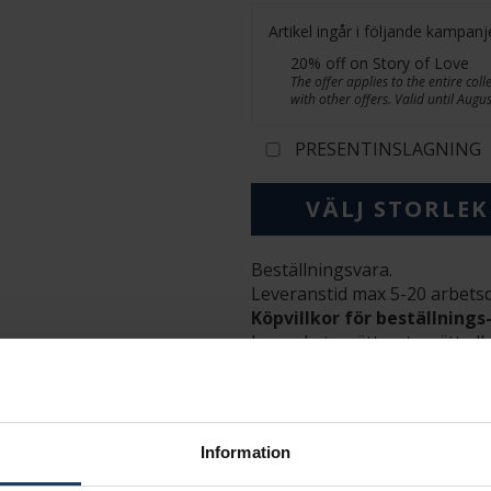
Artikel ingår i följande kampanj
20% off on Story of Love
The offer applies to the entire col
with other offers. Valid until Augu
PRESENTINSLAGNING
VÄLJ STORLEK
Beställningsvara.
Leveranstid max 5-20 arbets
Köpvillkor för beställnings
Ingen bytesrätt, returrätt ell
Flemming Uziel och Sarek sa
i webbshoppen
här
.
INFO
Information
BREDD CA (MM)
HÖJD CA (MM)