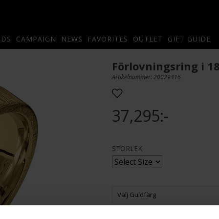
NDS
CAMPAIGN
NEWS
FAVORITES
OUTLET
GIFT GUIDE
Förlovningsring i 
Artikelnummer: 20029415
37,295:-
STORLEK
Välj Guldfärg
Gravyr