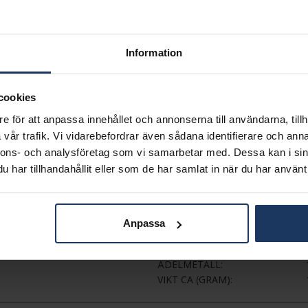
PRESENTINSLAGNING
VÄLJ STORLEK
Information
Beställningsvara.
Leveranstid max 5-20 arbets
cookies
Köpvillkor för beställnings
e för att anpassa innehållet och annonserna till användarna, tillh
Ingen bytesrätt, returrätt ell
vår trafik. Vi vidarebefordrar även sådana identifierare och anna
Flemming Uziel och Sarek sa
nnons- och analysföretag som vi samarbetar med. Dessa kan i sin
i webbshoppen
här
.
har tillhandahållit eller som de har samlat in när du har använt 
INFO
BREDD CA (MM)
HÖJD CA (MM)
Anpassa
VARUMÄRKE
MATERIAL
ÄDELMETALL
VIKT CA (GRAM)