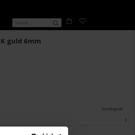
18K guld 6mm
Storleksguide
+
98:-