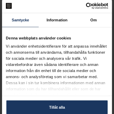
VARUKORGEN
Lagervara.
Leveranstid 3-7 arbetsdagar.
Samtycke
Information
Om
INFO
BREDD CA (MM)
7
Denna webbplats använder cookies
HÖJD CA (MM)
1.9
Vi använder enhetsidentifierare för att anpassa innehållet
VARUMÄRKE
Hallbergs Guld
och annonserna till användarna, tillhandahålla funktioner
MATERIAL
Silver
för sociala medier och analysera vår trafik. Vi
vidarebefordrar även sådana identifierare och annan
Matchande produkter och andra varianter
information från din enhet till de sociala medier och
annons- och analysföretag som vi samarbetar med.
Dessa kan i sin tur kombinera informationen med annan
information som du har tillhandahållit eller som de har
samlat in när du har använt deras tjänster.
Tillåt alla