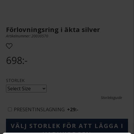
Förlovningsring i äkta silver
Artikelnummer: 20030570
698:-
STORLEK
Storleksguide
PRESENTINSLAGNING
+
29:-
VÄLJ STORLEK FÖR ATT LÄGGA I