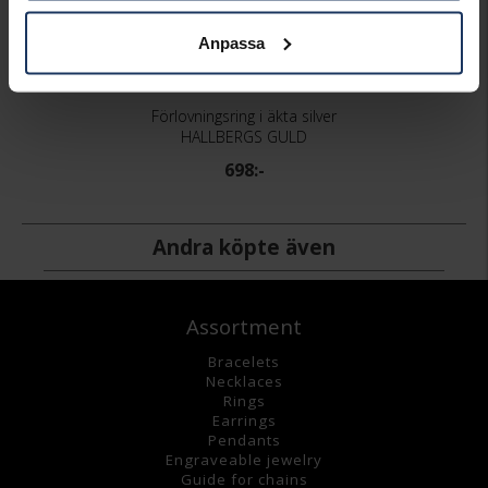
Anpassa
Förlovningsring i äkta silver
HALLBERGS GULD
698:-
Andra köpte även
Assortment
Bracelets
Necklaces
Rings
Earrings
Pendants
Engraveable jewelry
Guide for chains