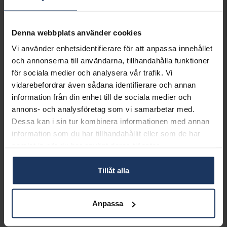
Leveranstid 3-7 arbetsdagar.
INFO
Denna webbplats använder cookies
DJUP CA (CM)
6
Vi använder enhetsidentifierare för att anpassa innehållet
HÖJD CA (CM)
19
och annonserna till användarna, tillhandahålla funktioner
LÄNGD CA (CM)
14
för sociala medier och analysera vår trafik. Vi
VARUMÄRKE
Hallbergs Guld
vidarebefordrar även sådana identifierare och annan
MATERIAL
Putsfritt nysilver
information från din enhet till de sociala medier och
annons- och analysföretag som vi samarbetar med.
Matchande produkter och andra varianter
Dessa kan i sin tur kombinera informationen med annan
Best seller!
information som du har tillhandahållit eller som de har
samlat in när du har använt deras tjänster.
Tillåt alla
Flaggstång
Fotoram
HALLBERGS GULD
HALLBERGS GULD
Anpassa
498:-
795:-