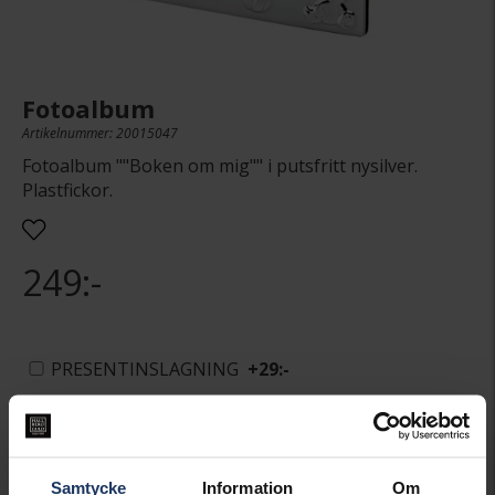
Fotoalbum
Artikelnummer: 20015047
Fotoalbum ""Boken om mig"" i putsfritt nysilver.
Plastfickor.
249:-
PRESENTINSLAGNING
+
29:-
LÄGG I VARUKORGEN
Samtycke
Information
Om
Lagervara.