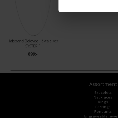
Halsband Beloved i äkta silver
SYSTER P
899:-
Assortment
Bracelets
Necklaces
Rings
Earrings
Pendants
Engraveable jewe