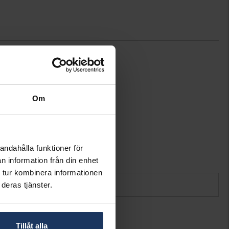
1,0
1,0
68,0
Syster P
BELOVED, NG1265
Om
Silver
Box chain
andahålla funktioner för
n information från din enhet
 tur kombinera informationen
deras tjänster.
Tillåt alla