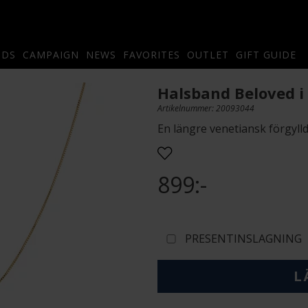
NDS
CAMPAIGN
NEWS
FAVORITES
OUTLET
GIFT GUIDE
Halsband Beloved i 
Artikelnummer: 20093044
En längre venetiansk förgylld 
899:-
PRESENTINSLAGNING
L