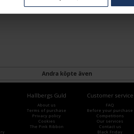
Andra köpte även
Hallbergs Guld
Customer service
About us
FAQ
Terms of purchase
Before your purchase
Privacy policy
Competitions
Cookies
Our services
The Pink Ribbon
Contact us
lry
Black Friday