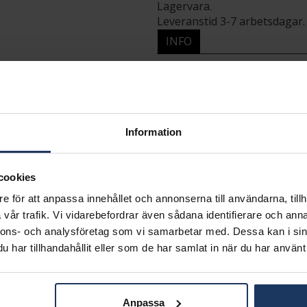
Lagervara.
Leveranstid 3-7 arbetsdagar.
INFO
BREDD CA (MM)
HÖJD CA (MM)
LÄNGD CA (CM)
VARUMÄRKE
MODELL
Information
MATERIAL
KEDJEMODELL
cookies
e för att anpassa innehållet och annonserna till användarna, tillh
vår trafik. Vi vidarebefordrar även sådana identifierare och anna
nnons- och analysföretag som vi samarbetar med. Dessa kan i sin
Matchande produkter och andra varianter
har tillhandahållit eller som de har samlat in när du har använt 
Anpassa