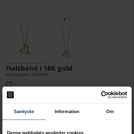
Halsband i 18K guld
Artikelnummer: 20039585
10,495:-
Samtycke
Information
Om
PRESENTINSLAGNING
+
29:-
Denna webbplats använder cookies