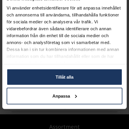
LÄGG I VARUKORGEN
Vi använder enhetsidentifierare för att anpassa innehållet
och annonserna till användarna, tillhandahålla funktioner
Lagervara.
för sociala medier och analysera vår trafik. Vi
Leveranstid 3-7 arbetsdagar.
vidarebefordrar även sådana identifierare och annan
INFO
information från din enhet till de sociala medier och
annons- och analysföretag som vi samarbetar med.
BREDD CA (MM)
11
Dessa kan i sin tur kombinera informationen med annan
HÖJD CA (MM)
14.3
information som du har tillhandahållit eller som de har
LÄNGD CA (CM)
42+3
samlat in när du har använt deras tjänster.
VARUMÄRKE
Hallbergs Guld
MATERIAL
Guld
Tillåt alla
ÄDELMETALL
18K Gold
KEDJEMODELL
Other
VIKT CA (GRAM)
3.0
Anpassa
Andra köpte även
Assortment