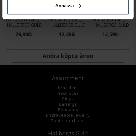
Anpassa
Halsband i 18K guld 45 cm
Armband i 18K guld 19cm
Armband i 18K guld 19 cm
HALLBERGS GULD
HALLBERGS GULD
HALLBERGS GULD
29,998:-
12,498:-
12,598:-
Andra köpte även
Assortment
Bracelets
Necklaces
Rings
Earrings
Pendants
Engraveable jewelry
Guide for chains
Hallbergs Guld