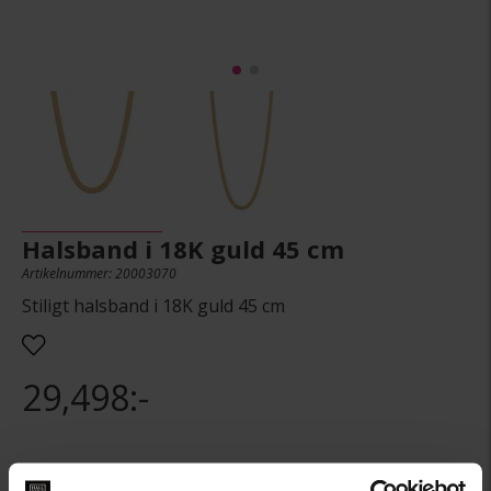
Halsband i 18K guld 45 cm
Artikelnummer: 20003070
Stiligt halsband i 18K guld 45 cm
29,498:-
PRESENTINSLAGNING
+
29:-