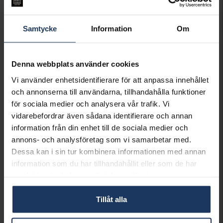
LÄGG I VARUKORGEN
Samtycke
Information
Om
Lagervara.
Leveranstid 3-7 arbetsdagar.
Denna webbplats använder cookies
INFO
Vi använder enhetsidentifierare för att anpassa innehållet
och annonserna till användarna, tillhandahålla funktioner
BREDD CA (MM)
4.5
för sociala medier och analysera vår trafik. Vi
LÄNGD CA (CM)
45.0
vidarebefordrar även sådana identifierare och annan
VARUMÄRKE
Hallbergs Guld
MATERIAL
Guld
information från din enhet till de sociala medier och
ÄDELMETALL
18K Gold
annons- och analysföretag som vi samarbetar med.
VIKT CA (GRAM)
8,30
Dessa kan i sin tur kombinera informationen med annan
information som du har tillhandahållit eller som de har
samlat in när du har använt deras tjänster.
Matchande produkter och andra varianter
Tillåt alla