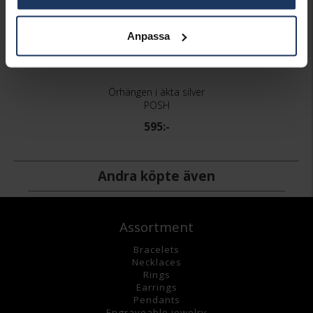
Anpassa
Örhängen i äkta silver
POSH
595:-
Andra köpte även
Assortment
Bracelets
Necklaces
Rings
Earrings
Pendants
Engraveable jewelry