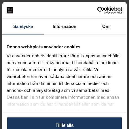
LÄGG I VARUKORGEN
Samtycke
Information
Om
Lagervara.
Leveranstid 3-7 arbetsdagar.
INFO
Denna webbplats använder cookies
LÄNGD CA (CM)
42+3
Vi använder enhetsidentifierare för att anpassa innehållet
VARUMÄRKE
POSH
och annonserna till användarna, tillhandahålla funktioner
MATERIAL
Silver
för sociala medier och analysera vår trafik. Vi
vidarebefordrar även sådana identifierare och annan
Matchande produkter och andra varianter
information från din enhet till de sociala medier och
annons- och analysföretag som vi samarbetar med.
Dessa kan i sin tur kombinera informationen med annan
information som du har tillhandahållit eller som de har
samlat in när du har använt deras tjänster.
Tillåt alla