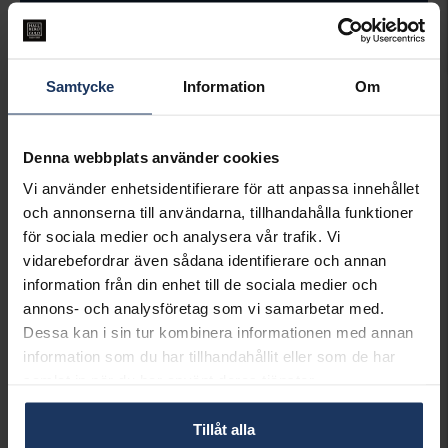
LÄGG I VARUKORGEN
Lagervara.
Samtycke
Information
Om
Leveranstid 3-7 arbetsdagar.
INFO
Denna webbplats använder cookies
BREDD CA (MM)
1.4-9.3
LÄNGD CA (CM)
42+3
Vi använder enhetsidentifierare för att anpassa innehållet
VARUMÄRKE
Hallbergs Guld
och annonserna till användarna, tillhandahålla funktioner
MATERIAL
Silver
för sociala medier och analysera vår trafik. Vi
vidarebefordrar även sådana identifierare och annan
Matchande produkter och andra varianter
information från din enhet till de sociala medier och
annons- och analysföretag som vi samarbetar med.
Dessa kan i sin tur kombinera informationen med annan
information som du har tillhandahållit eller som de har
samlat in när du har använt deras tjänster.
Tillåt alla