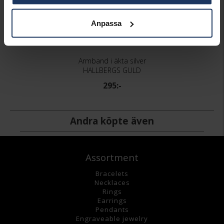
Anpassa
Armband i äkta silver
HALLBERGS GULD
295:-
Andra köpte även
Assortment
Bracelets
Necklaces
Rings
Earrings
Pendants
Engraveable jewelry