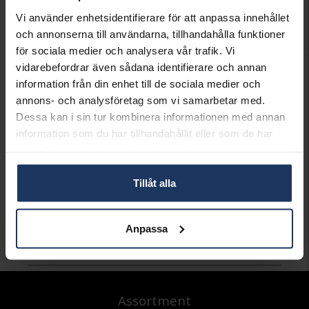
PRESENTINSLAGNING
+
29:-
Vi använder enhetsidentifierare för att anpassa innehållet
och annonserna till användarna, tillhandahålla funktioner
LÄGG I VARUKORGEN
för sociala medier och analysera vår trafik. Vi
vidarebefordrar även sådana identifierare och annan
information från din enhet till de sociala medier och
Lagervara.
annons- och analysföretag som vi samarbetar med.
Leveranstid 3-7 arbetsdagar.
Dessa kan i sin tur kombinera informationen med annan
INFO
information som du har tillhandahållit eller som de har
samlat in när du har använt deras tjänster.
LÄNGD CA (CM)
40-45
VARUMÄRKE
Thomas Sabo
MODELL
SCKE150207
Tillåt alla
MATERIAL
Silver
STEN/PÄRLA
Kubisk Zirkonia
Anpassa
Andra köpte även
Assortment