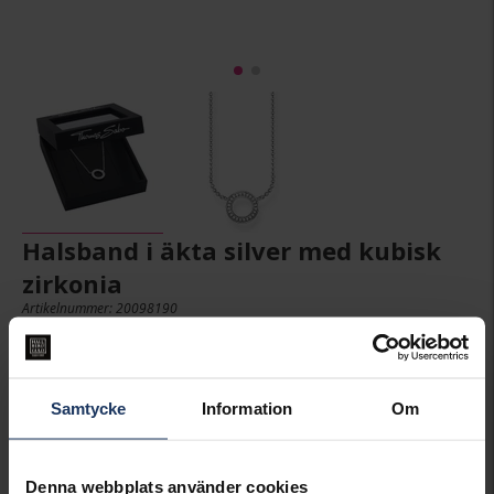
Halsband i äkta silver med kubisk
zirkonia
Artikelnummer: 20098190
Halsband i äkta silver med kubisk zirkonia
Samtycke
Information
Om
1,099:-
Denna webbplats använder cookies