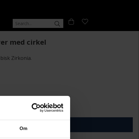
ver med cirkel
bisk Zirkonia.
+
29:-
ÄGG I VARUKORGEN
Om