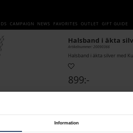
NDS
CAMPAIGN
NEWS
FAVORITES
OUTLET
GIFT GUIDE
Halsband i äkta sil
Artikelnummer: 20090366
Halsband i äkta silver med Ku
899:-
PRESENTINSLAGNING
L
Information