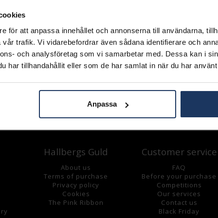
Lagervara.
Leveranstid 3-7 arbetsdagar.
cookies
INFO
e för att anpassa innehållet och annonserna till användarna, tillh
vår trafik. Vi vidarebefordrar även sådana identifierare och anna
LÄNGD CA (CM)
nnons- och analysföretag som vi samarbetar med. Dessa kan i sin
VARUMÄRKE
har tillhandahållit eller som de har samlat in när du har använt 
MODELL
MATERIAL
STEN/PÄRLA
Anpassa
Andra köpte även
Hallbergs Guld
Customer service
About us
FAQ
Terms of purchase
Before your purchase
Privacy policy
Competitions
Cookies
Our services
The Pink Ribbon
Contact us
lry
Black Friday