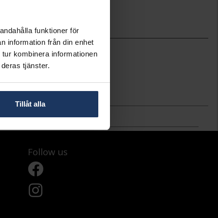
andahålla funktioner för
n information från din enhet
45,0
 tur kombinera informationen
Pandora
deras tjänster.
397436CZ-45
Silver
Kubisk Zirkonia
Tillåt alla
Follow us