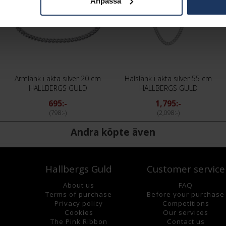
Anpassa
Armlänk i äkta silver 20 cm
Halslänk i äkta silver 55 cm
HALLBERGS GULD
HALLBERGS GULD
695:-
1,795:-
798:-
2,098:-
Andra köpte även
Hallbergs Guld
Customer service
About us
FAQ
Terms of purchase
Before your purchase
Privacy policy
Competitions
Cookies
Our services
The Pink Ribbon
Contact us