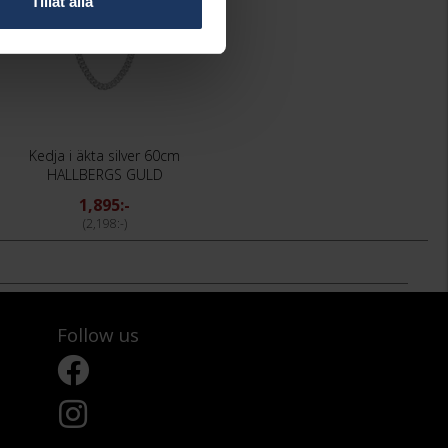
Tillåt alla
Kedja i äkta silver 60cm
HALLBERGS GULD
1,895:-
2,198:-
Follow us