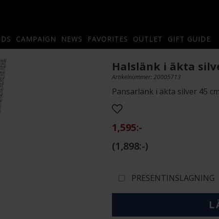
NDS
CAMPAIGN
NEWS
FAVORITES
OUTLET
GIFT GUIDE
Halslänk i äkta sil
Artikelnummer: 20005713
Pansarlänk i äkta silver 45 cm
1,595:-
1,898:-
PRESENTINSLAGNING
L