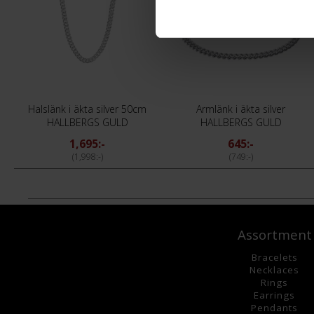
Halslänk i äkta silver 50cm
Armlänk i äkta silver
HALLBERGS GULD
HALLBERGS GULD
1,695:-
645:-
1,998:-
749:-
Assortment
Bracelets
Necklaces
Rings
Earrings
Pendants