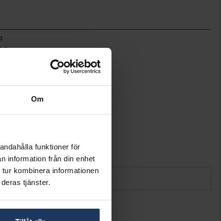
4
1.9
45
Hallbergs Guld
Silver
Curb chain
Om
andahålla funktioner för
n information från din enhet
 tur kombinera informationen
deras tjänster.