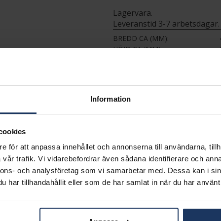
Lagervara.
Leveranstid 3-7 arbetsdagar.
BREDD CA (MM)
HÖJD CA (MM)
LÄNGD CA (CM)
VARUMÄRKE
MATERIAL
KEDJEMODELL
Information
cookies
e för att anpassa innehållet och annonserna till användarna, tillh
vår trafik. Vi vidarebefordrar även sådana identifierare och anna
nnons- och analysföretag som vi samarbetar med. Dessa kan i sin
Matchande produkter och andra varianter
har tillhandahållit eller som de har samlat in när du har använt 