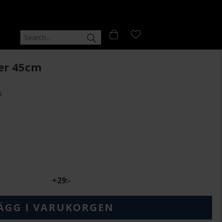
ver 45cm
.
+
29:-
ÄGG I VARUKORGEN