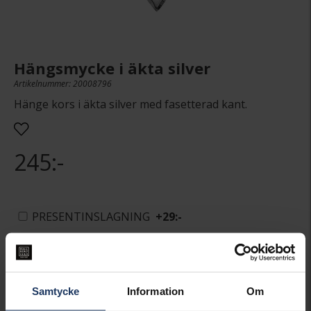
Hängsmycke i äkta silver
Artikelnummer: 20008796
Hänge kors i äkta silver med fasetterad kant.
245:-
PRESENTINSLAGNING
+
29:-
LÄGG I VARUKORGEN
Samtycke
Information
Om
Lagervara.
Leveranstid 3-7 arbetsdagar.