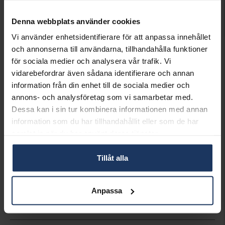
INFO
Denna webbplats använder cookies
BREDD CA (MM)
16,7
Vi använder enhetsidentifierare för att anpassa innehållet
HÖJD CA (MM)
35,8
och annonserna till användarna, tillhandahålla funktioner
VARUMÄRKE
Hallbergs Guld
för sociala medier och analysera vår trafik. Vi
MATERIAL
Silver
vidarebefordrar även sådana identifierare och annan
information från din enhet till de sociala medier och
Matchande produkter och andra varianter
annons- och analysföretag som vi samarbetar med.
Dessa kan i sin tur kombinera informationen med annan
information som du har tillhandahållit eller som de har
samlat in när du har använt deras tjänster.
Tillåt alla
Kedja i äkta silver 42 cm
Hängsmycke i äkta silver
HALLBERGS GULD
HALLBERGS GULD
Anpassa
259:-
198:-