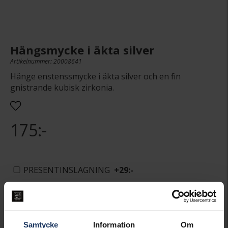
Hängsmycke i äkta silver
Artikelnummer: 20008641
Hänge enstenssmycke i äkta silver och en fin
gnistrande kubisk zirkonia.
175:-
PRESENTINSLAGNING
+
29:-
LÄGG I VARUKORGEN
Samtycke
Information
Om
Lagervara.