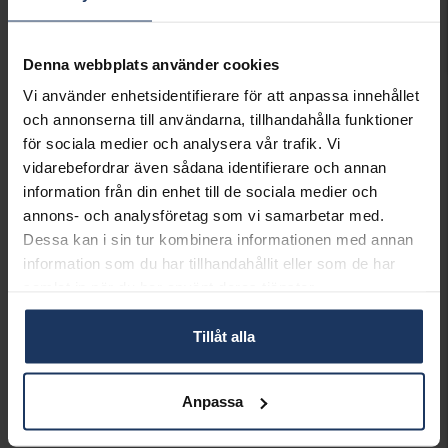
Leveranstid 3-7 arbetsdagar.
INFO
Denna webbplats använder cookies
BREDD CA (MM)
9.3
Vi använder enhetsidentifierare för att anpassa innehållet
HÖJD CA (MM)
17.1
och annonserna till användarna, tillhandahålla funktioner
VARUMÄRKE
Hallbergs Guld
för sociala medier och analysera vår trafik. Vi
MATERIAL
Silver
vidarebefordrar även sådana identifierare och annan
STEN/PÄRLA
Kubisk Zirkonia
information från din enhet till de sociala medier och
annons- och analysföretag som vi samarbetar med.
Matchande produkter och andra varianter
Dessa kan i sin tur kombinera informationen med annan
20%*
information som du har tillhandahållit eller som de har
samlat in när du har använt deras tjänster.
Tillåt alla
Kedja i äkta silver 42 cm
Kedja i äkta silver 45 cm
Örhängen i äkta silver
HALLBERGS GULD
HALLBERGS GULD
HALLBERGS GULD
Anpassa
259:-
229:-
345:-