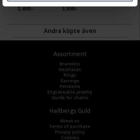
3,498:-
3,898:-
Andra köpte även
Assortment
Bracelets
Necklaces
Rings
Earrings
Pendants
Engraveable jewelry
Guide for chains
Hallbergs Guld
About us
Terms of purchase
Privacy policy
Cookies