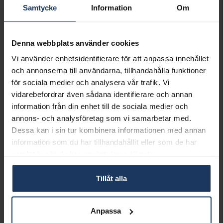
Samtycke
Information
Om
INFO
BREDD CA (MM)
1.1
LÄNGD CA (CM)
42
Denna webbplats använder cookies
VARUMÄRKE
Hallbergs Guld
Vi använder enhetsidentifierare för att anpassa innehållet
MATERIAL
Guld
och annonserna till användarna, tillhandahålla funktioner
ÄDELMETALL
18K Gold
för sociala medier och analysera vår trafik. Vi
KEDJEMODELL
Oval anchor
vidarebefordrar även sådana identifierare och annan
DETALJER
Facetterad
information från din enhet till de sociala medier och
VIKT CA (GRAM)
1.20
annons- och analysföretag som vi samarbetar med.
Dessa kan i sin tur kombinera informationen med annan
Matchande produkter och andra varianter
information som du har tillhandahållit eller som de har
samlat in när du har använt deras tjänster.
Tillåt alla
Anpassa
Kedja i 18K guld 38 cm
Kedja i 18K guld 45 cm
HALLBERGS GULD
HALLBERGS GULD