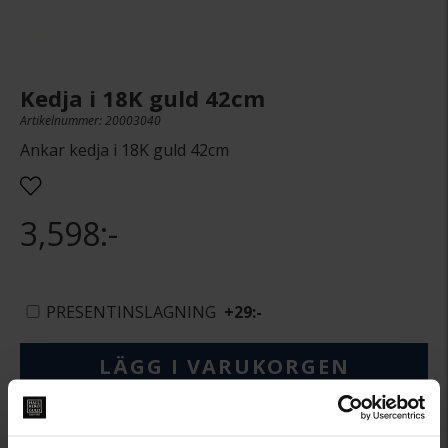
Kedja i 18K guld 42cm
Artikelnummer: 20003040
Ankar kedja i 18K guld 42cm
3,598:-
PRESENTINSLAGNING
+
29:-
LÄGG I VARUKORGEN
Lagervara.
Leveranstid 3-7 arbetsdagar.