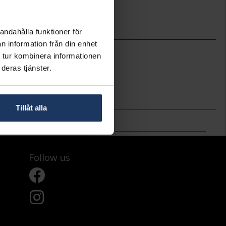
andahålla funktioner för
n information från din enhet
1,20
 tur kombinera informationen
42+3
deras tjänster.
Hallbergs Guld
Silver
Box chain
Tillåt alla
Follow us