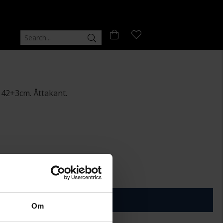
r 42+3cm. Åttakant.
+
29:-
ÄGG I VARUKORGEN
Om