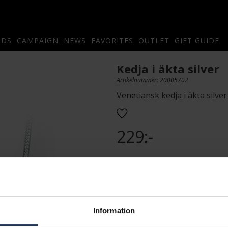
NDS
CAMPAIGN
NEWS
FAVORITES
OUTLET
GIFT GUIDE
Kedja i äkta silver
Artikelnummer: 20005702
Venetiansk kedja i äkta silve
229:-
PRESENTINSLAGNING
L
Information