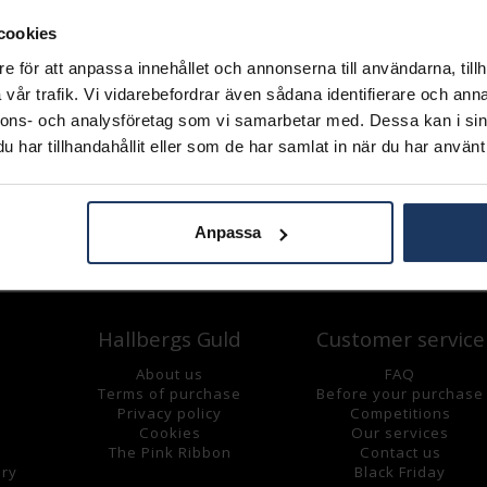
Lagervara.
Leveranstid 3-7 arbetsdagar.
cookies
INFO
e för att anpassa innehållet och annonserna till användarna, tillh
vår trafik. Vi vidarebefordrar även sådana identifierare och anna
HÖJD CA (MM)
nnons- och analysföretag som vi samarbetar med. Dessa kan i sin
LÄNGD CA (CM)
har tillhandahållit eller som de har samlat in när du har använt 
VARUMÄRKE
MATERIAL
KEDJEMODELL
Anpassa
Andra köpte även
Hallbergs Guld
Customer service
About us
FAQ
Terms of purchase
Before your purchase
Privacy policy
Competitions
Cookies
Our services
The Pink Ribbon
Contact us
lry
Black Friday