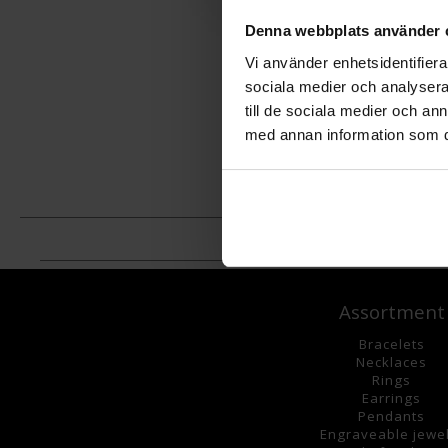
Denna webbplats använder 
Vi använder enhetsidentifierar
sociala medier och analysera 
till de sociala medier och a
med annan information som du 
Assortment
Bracelets
Necklaces
Rings
Earrings
Pendants
Engraveable jewe