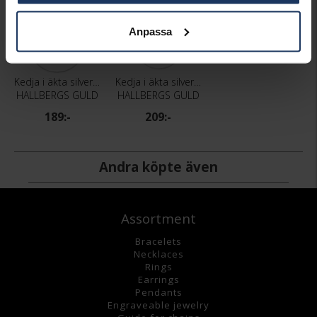
Anpassa
Kedja i äkta silver 36 cm
Kedja i äkta silver 40 cm
HALLBERGS GULD
HALLBERGS GULD
189:-
209:-
Andra köpte även
Assortment
Bracelets
Necklaces
Rings
Earrings
Pendants
Engraveable jewelry