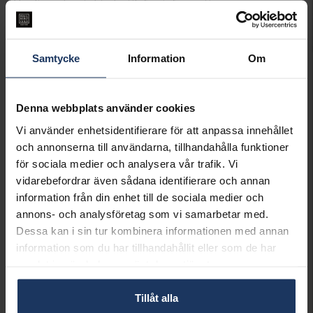
Vänligen kontakta butik för information om
lagersaldo.
PRESENTINSLAGNING
+
29:-
Samtycke
Information
Om
SLUTSÅLD - KONTAKTA BUTIK
FÖR LAGERSALDO
Denna webbplats använder cookies
Lagervara.
Vi använder enhetsidentifierare för att anpassa innehållet
Leveranstid 3-7 arbetsdagar.
och annonserna till användarna, tillhandahålla funktioner
INFO
för sociala medier och analysera vår trafik. Vi
vidarebefordrar även sådana identifierare och annan
BREDD CA (MM)
0,90
information från din enhet till de sociala medier och
LÄNGD CA (CM)
38
annons- och analysföretag som vi samarbetar med.
VARUMÄRKE
Hallbergs Guld
MATERIAL
Silver
Dessa kan i sin tur kombinera informationen med annan
KEDJEMODELL
Box chain
information som du har tillhandahållit eller som de har
samlat in när du har använt deras tjänster.
Matchande produkter och andra varianter
Tillåt alla