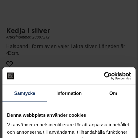
Kedja i silver
Artikelnummer: 20007212
Halsband i form av en vajer i äkta silver. Längden är
43cm.
445:-
Samtycke
Information
Om
PRESENTINSLAGNING
+
29:-
Denna webbplats använder cookies
LÄGG I VARUKORGEN
Vi använder enhetsidentifierare för att anpassa innehållet
och annonserna till användarna, tillhandahålla funktioner
Lagervara.