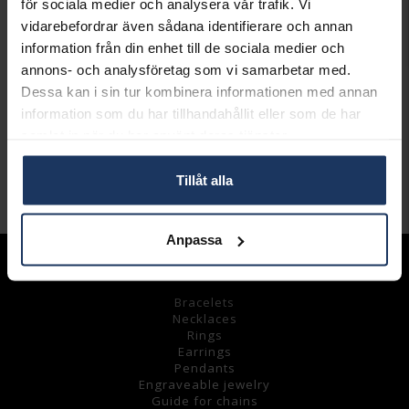
för sociala medier och analysera vår trafik. Vi
Leveranstid 3-7 arbetsdagar.
vidarebefordrar även sådana identifierare och annan
INFO
information från din enhet till de sociala medier och
annons- och analysföretag som vi samarbetar med.
BREDD CA (MM)
1.0
Dessa kan i sin tur kombinera informationen med annan
HÖJD CA (MM)
1.0
information som du har tillhandahållit eller som de har
LÄNGD CA (CM)
43
samlat in när du har använt deras tjänster.
VARUMÄRKE
Hallbergs Guld
MATERIAL
Silver
Tillåt alla
Andra köpte även
Anpassa
Assortment
Bracelets
Necklaces
Rings
Earrings
Pendants
Engraveable jewelry
Guide for chains