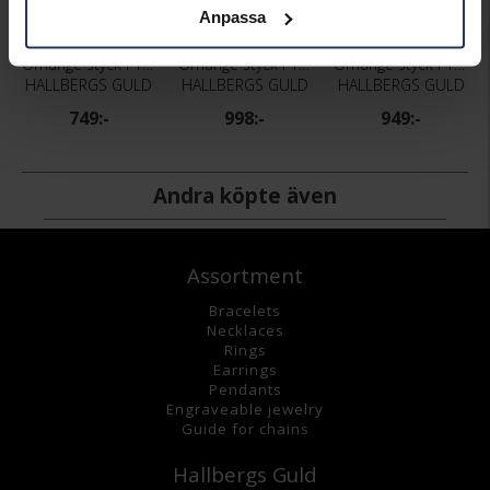
Anpassa
Örhänge styck i 18K guld 3 mm
Örhänge styck i 18K guld 5 mm
Örhänge styck i 18K guld
HALLBERGS GULD
HALLBERGS GULD
HALLBERGS GULD
749:-
998:-
949:-
Andra köpte även
Assortment
Bracelets
Necklaces
Rings
Earrings
Pendants
Engraveable jewelry
Guide for chains
Hallbergs Guld