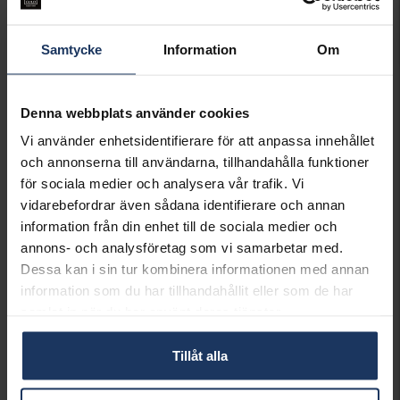
Lagervara.
Samtycke
Information
Om
Leveranstid 3-7 arbetsdagar.
INFO
Denna webbplats använder cookies
BREDD CA (MM)
4
Vi använder enhetsidentifierare för att anpassa innehållet
HÖJD CA (MM)
4
och annonserna till användarna, tillhandahålla funktioner
VARUMÄRKE
Hallbergs Guld
för sociala medier och analysera vår trafik. Vi
MATERIAL
Guld
ÄDELMETALL
18K Gold
vidarebefordrar även sådana identifierare och annan
DETALJER
Kula 4 mm
information från din enhet till de sociala medier och
ANDRA DETALJER
Styckörhänge
annons- och analysföretag som vi samarbetar med.
VIKT CA (GRAM)
0.18
Dessa kan i sin tur kombinera informationen med annan
information som du har tillhandahållit eller som de har
Matchande produkter och andra varianter
samlat in när du har använt deras tjänster.
Tillåt alla