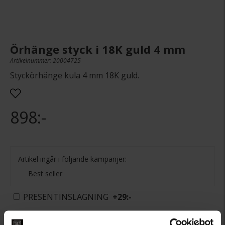
Örhänge styck i 18K guld 4 mm
Artikelnummer: 20004725
Styckörhänge kula 4 mm 18K guld.
898:-
Artikel ingår i följande kampanjer:
Best seller
PRESENTINSLAGNING
+
29:-
LÄGG I VARUKORGEN