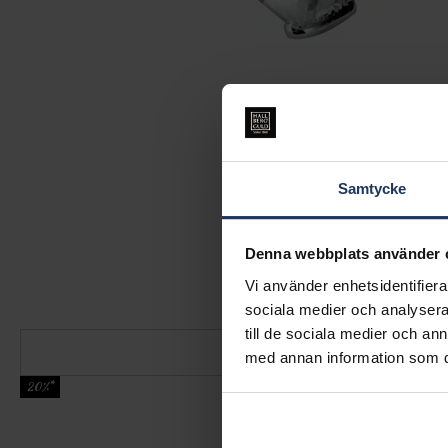
Samtycke
Denna webbplats använder 
Vi använder enhetsidentifierar
sociala medier och analysera 
till de sociala medier och a
med annan information som du 
20%*