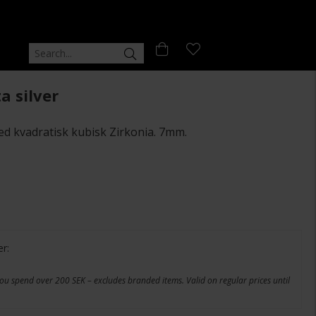
a silver
med kvadratisk kubisk Zirkonia. 7mm.
er:
ou spend over 200 SEK – excludes branded items. Valid on regular prices until