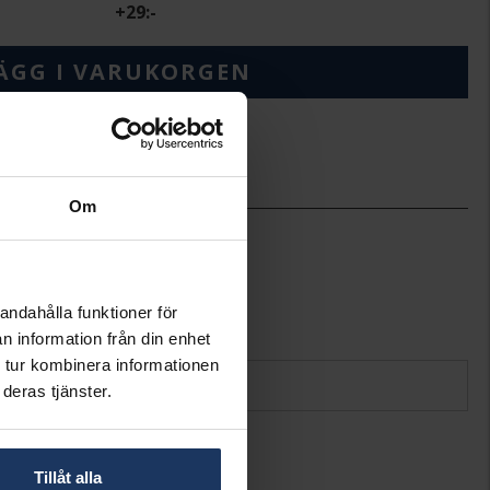
+
29:-
ÄGG I VARUKORGEN
Om
7
7
Hallbergs Guld
Silver
andahålla funktioner för
Kubisk Zirkonia
n information från din enhet
 tur kombinera informationen
deras tjänster.
Tillåt alla