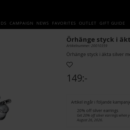
NDS
CAMPAIGN
NEWS
FAVORITES
OUTLET
GIFT GUIDE
Örhänge styck i äkt
Artikelnummer: 20010359
Örhänge styck i äkta silver 
149:-
Artikel ingår i följande kampanj
20% off silver earrings
Get 20% off silver earrings when y
August 26, 2026.