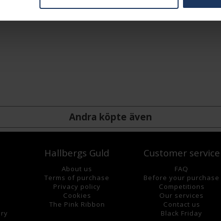
Andra köpte även
Hallbergs Guld
Customer service
About us
FAQ
Terms of purchase
Before your purchase
Privacy policy
Competitions
Cookies
Our services
The Pink Ribbon
Contact us
lry
Black Friday