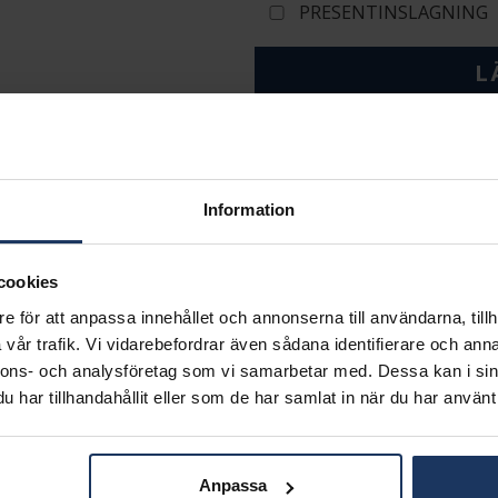
PRESENTINSLAGNING
L
Lagervara.
Leveranstid 3-7 arbetsdagar.
INFO
Information
BREDD CA (MM)
HÖJD CA (MM)
VARUMÄRKE
cookies
MATERIAL
e för att anpassa innehållet och annonserna till användarna, tillh
STEN/PÄRLA
vår trafik. Vi vidarebefordrar även sådana identifierare och anna
nnons- och analysföretag som vi samarbetar med. Dessa kan i sin
Matchande produkter och andra varianter
har tillhandahållit eller som de har samlat in när du har använt 
Anpassa