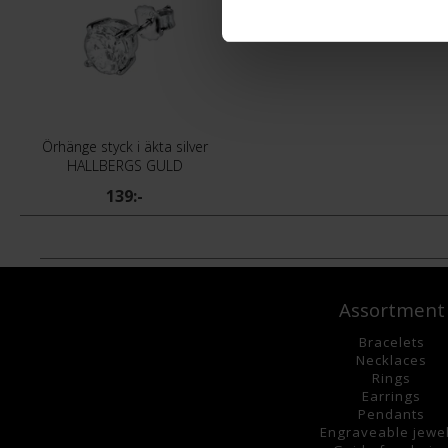
Örhänge styck i äkta silver
HALLBERGS GULD
139:-
Assortment
Bracelets
Necklaces
Rings
Earrings
Pendants
Engraveable jewe