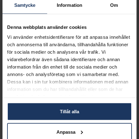
LÄGG I VARUKORGEN
Samtycke
Information
Om
Lagervara.
Denna webbplats använder cookies
Leveranstid 3-7 arbetsdagar.
Vi använder enhetsidentifierare för att anpassa innehållet
INFO
och annonserna till användarna, tillhandahålla funktioner
BREDD CA (MM)
3
för sociala medier och analysera vår trafik. Vi
DIAMETER CA (MM)
12
vidarebefordrar även sådana identifierare och annan
VARUMÄRKE
Hallbergs Guld
information från din enhet till de sociala medier och
MATERIAL
Silver
annons- och analysföretag som vi samarbetar med.
Dessa kan i sin tur kombinera informationen med annan
Matchande produkter och andra varianter
information som du har tillhandahållit eller som de har
samlat in när du har använt deras tjänster.
20%*
Tillåt alla
Anpassa
Örhänge styck i äkta silver