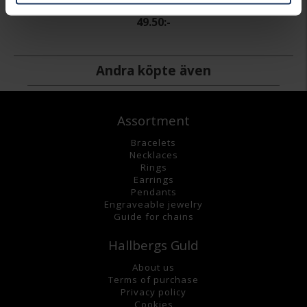
HALLBERGS GULD
49.50:-
Andra köpte även
Assortment
Bracelets
Necklaces
Rings
Earrings
Pendants
Engraveable jewelry
Guide for chains
Hallbergs Guld
About us
Terms of purchase
Privacy policy
Cookies