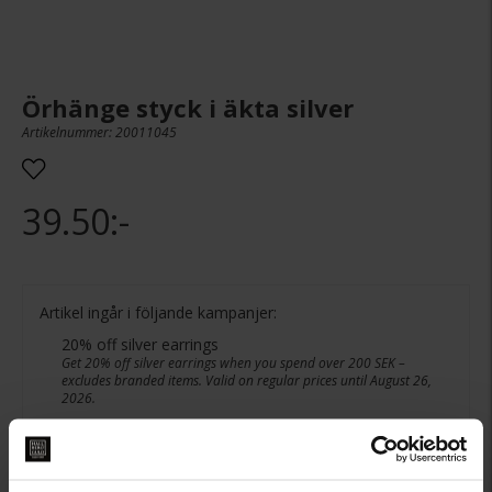
Örhänge styck i äkta silver
Artikelnummer: 20011045
39.50:-
Artikel ingår i följande kampanjer:
20% off silver earrings
Get 20% off silver earrings when you spend over 200 SEK –
excludes branded items. Valid on regular prices until August 26,
2026.
PRESENTINSLAGNING
+
29:-