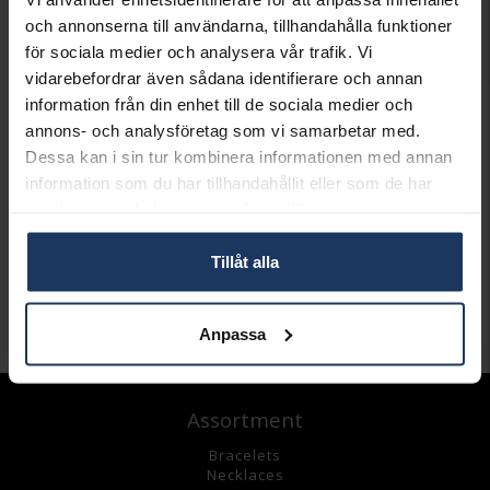
och annonserna till användarna, tillhandahålla funktioner
LÄGG I VARUKORGEN
för sociala medier och analysera vår trafik. Vi
vidarebefordrar även sådana identifierare och annan
information från din enhet till de sociala medier och
Lagervara.
annons- och analysföretag som vi samarbetar med.
Leveranstid 3-7 arbetsdagar.
Dessa kan i sin tur kombinera informationen med annan
INFO
information som du har tillhandahållit eller som de har
VARUMÄRKE
Sif Jakobs
samlat in när du har använt deras tjänster.
MODELL
SJ-E337-CZ
MATERIAL
Silver,Rhodinerat
Tillåt alla
STEN/PÄRLA
Kubisk Zirkonia
Anpassa
Andra köpte även
Assortment
Bracelets
Necklaces