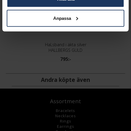
Anpassa
HaLsband i äkta silver
HALLBERGS GULD
795:-
Andra köpte även
Assortment
Bracelets
Necklaces
Rings
Earrings