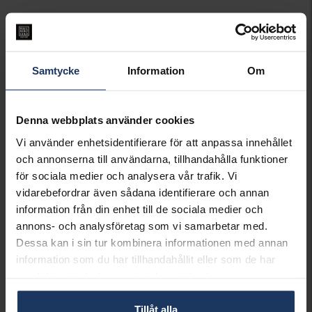
LÄGG I VARUKORGEN
Lagervara.
Samtycke
Information
Om
Leveranstid 3-7 arbetsdagar.
INFO
Denna webbplats använder cookies
VARUMÄRKE
Hallbergs Guld
Vi använder enhetsidentifierare för att anpassa innehållet
MATERIAL
Silver
och annonserna till användarna, tillhandahålla funktioner
STEN/PÄRLA
Kubisk Zirkonia
för sociala medier och analysera vår trafik. Vi
DETALJER
Rhodinerat
vidarebefordrar även sådana identifierare och annan
information från din enhet till de sociala medier och
Matchande produkter och andra varianter
annons- och analysföretag som vi samarbetar med.
Dessa kan i sin tur kombinera informationen med annan
information som du har tillhandahållit eller som de har
samlat in när du har använt deras tjänster.
Tillåt alla