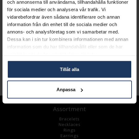
och annonserna till användarna, tillhandahålla funktioner
LÄGG I VARUKORGEN
för sociala medier och analysera vår trafik. Vi
vidarebefordrar även sådana identifierare och annan
Lagervara.
information från din enhet till de sociala medier och
Leveranstid 3-7 arbetsdagar.
annons- och analysföretag som vi samarbetar med.
INFO
Dessa kan i sin tur kombinera informationen med annan
information som du har tillhandahållit eller som de har
DIAMETER CA (CM)
30.5
samlat in när du har använt deras tjänster.
DIAMETER CA (MM)
30.5
VARUMÄRKE
Hallbergs Guld
MATERIAL
Silver
Tillåt alla
Andra köpte även
Anpassa
Assortment
Bracelets
Necklaces
Rings
Earrings