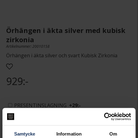
Örhängen i äkta silver med kubisk
zirkonia
Artikelnummer: 20010158
Örhängen i äkta silver och svart Kubisk Zirkonia
929:-
PRESENTINSLAGNING
+
29:-
LÄGG I VARUKORGEN
Samtycke
Information
Om