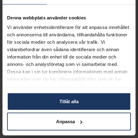
Lagervara.
Leveranstid 3-7 arbetsdagar.
INFO
Denna webbplats använder cookies
Vi använder enhetsidentifierare för att anpassa innehållet
VARUMÄRKE
Thomas Sabo
och annonserna till användarna, tillhandahålla funktioner
MODELL
H154705111
MATERIAL
Silver
för sociala medier och analysera vår trafik. Vi
STEN/PÄRLA
Kubisk Zirkonia
vidarebefordrar även sådana identifierare och annan
information från din enhet till de sociala medier och
annons- och analysföretag som vi samarbetar med.
Matchande produkter och andra varianter
Dessa kan i sin tur kombinera informationen med annan
information som du har tillhandahållit eller som de har
samlat in när du har använt deras tjänster.
Tillåt alla
Örhängen i äkta silver
Örhängen i äkta silver och kubisk zirkonia
THOMAS SABO
THOMAS SABO
Anpassa
999:-
929:-