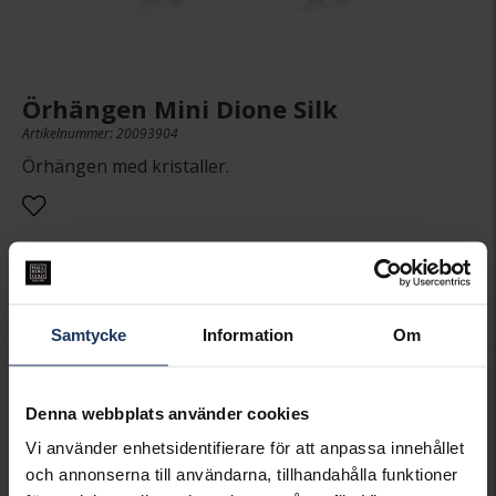
Örhängen Mini Dione Silk
Artikelnummer: 20093904
Örhängen med kristaller.
1,495:-
Samtycke
Information
Om
PRESENTINSLAGNING
+
29:-
LÄGG I VARUKORGEN
Denna webbplats använder cookies
Vi använder enhetsidentifierare för att anpassa innehållet
Lagervara.
och annonserna till användarna, tillhandahålla funktioner
Leveranstid 3-7 arbetsdagar.