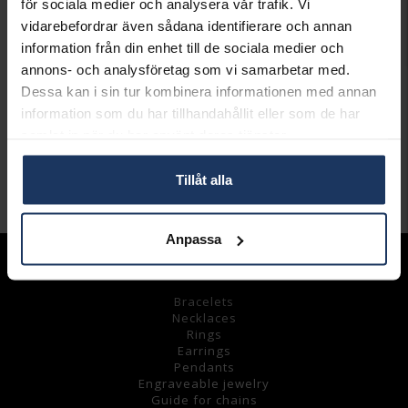
för sociala medier och analysera vår trafik. Vi
INFO
vidarebefordrar även sådana identifierare och annan
information från din enhet till de sociala medier och
BREDD CA (MM)
20
annons- och analysföretag som vi samarbetar med.
HÖJD CA (MM)
40
Dessa kan i sin tur kombinera informationen med annan
VARUMÄRKE
CAROLINE SVEDBOM
information som du har tillhandahållit eller som de har
MODELL
Mini dione
samlat in när du har använt deras tjänster.
MATERIAL
Metall
DETALJER
crystal
Tillåt alla
Andra köpte även
Anpassa
Assortment
Bracelets
Necklaces
Rings
Earrings
Pendants
Engraveable jewelry
Guide for chains