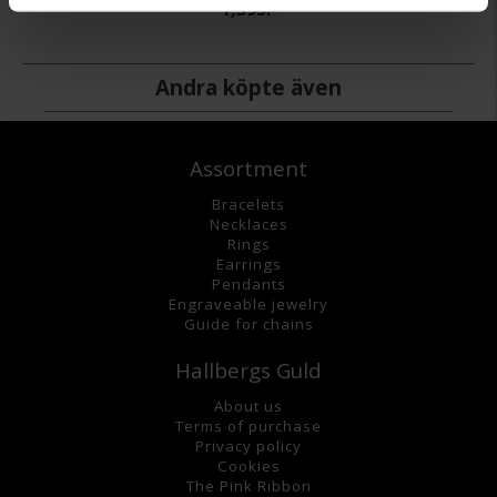
1,395:-
Andra köpte även
Assortment
Bracelets
Necklaces
Rings
Earrings
Pendants
Engraveable jewelry
Guide for chains
Hallbergs Guld
About us
Terms of purchase
Privacy policy
Cookies
The Pink Ribbon