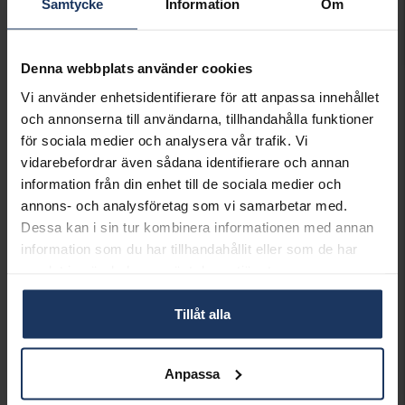
Samtycke
Information
Om
INFO
VARUMÄRKE
Hallbergs Guld
Denna webbplats använder cookies
Vi använder enhetsidentifierare för att anpassa innehållet
Matchande produkter och andra varianter
och annonserna till användarna, tillhandahålla funktioner
för sociala medier och analysera vår trafik. Vi
vidarebefordrar även sådana identifierare och annan
information från din enhet till de sociala medier och
annons- och analysföretag som vi samarbetar med.
Dessa kan i sin tur kombinera informationen med annan
information som du har tillhandahållit eller som de har
samlat in när du har använt deras tjänster.
Tillåt alla
Pärlhalsband 42 cm
Anpassa
HALLBERGS GULD