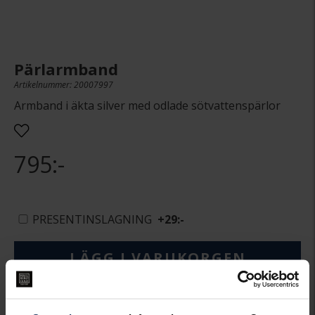
Pärlarmband
Artikelnummer: 20007997
Armband i äkta silver med odlade sötvattenspärlor
795:-
PRESENTINSLAGNING
+
29:-
LÄGG I VARUKORGEN
Lagervara.
Leveranstid 3-7 arbetsdagar.