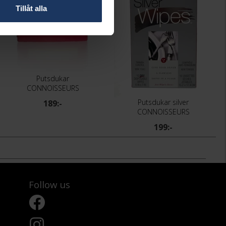
Tillåt alla
Putsdukar
CONNOISSEURS
Putsdukar silver
189:-
CONNOISSEURS
199:-
Follow us