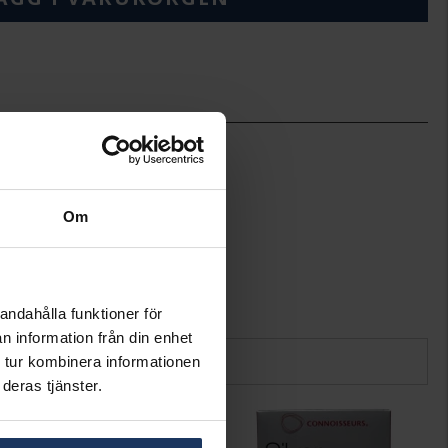
6.5
8.5
Hallbergs Guld
225 ml
Om
andahålla funktioner för
n information från din enhet
 tur kombinera informationen
deras tjänster.