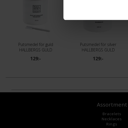
Putsmedel för guld
Putsmedel för silver
HALLBERGS GULD
HALLBERGS GULD
129:-
129:-
Assortment
Bracelets
Necklaces
Rings