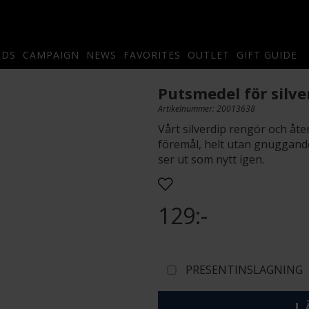
NDS
CAMPAIGN
NEWS
FAVORITES
OUTLET
GIFT GUIDE
Putsmedel för silve
Artikelnummer: 20013638
Vårt silverdip rengör och åte
föremål, helt utan gnuggande
ser ut som nytt igen.
129:-
PRESENTINSLAGNING
L