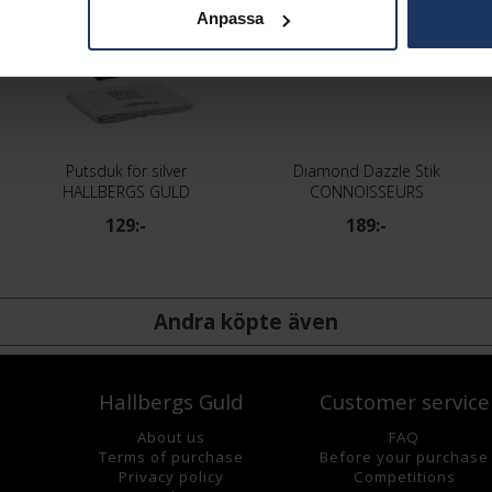
Anpassa
Putsduk för silver
Diamond Dazzle Stik
HALLBERGS GULD
CONNOISSEURS
129:-
189:-
Andra köpte även
Hallbergs Guld
Customer service
About us
FAQ
Terms of purchase
Before your purchase
Privacy policy
Competitions