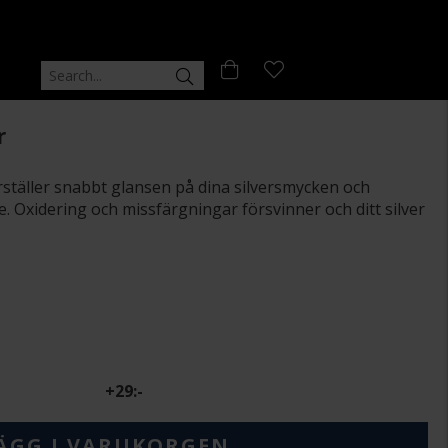
r
rställer snabbt glansen på dina silversmycken och
. Oxidering och missfärgningar försvinner och ditt silver
+
29:-
ÄGG I VARUKORGEN