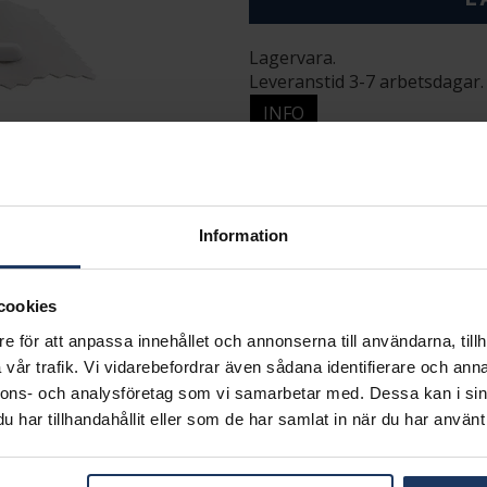
Lagervara.
Leveranstid 3-7 arbetsdagar.
INFO
BREDD CA (CM)
HÖJD CA (CM)
VARUMÄRKE
DETALJER
Information
cookies
e för att anpassa innehållet och annonserna till användarna, tillh
vår trafik. Vi vidarebefordrar även sådana identifierare och anna
Matchande produkter och andra varianter
nnons- och analysföretag som vi samarbetar med. Dessa kan i sin
har tillhandahållit eller som de har samlat in när du har använt 