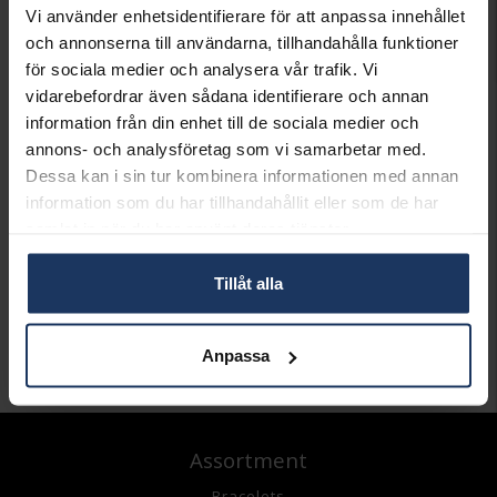
Vi använder enhetsidentifierare för att anpassa innehållet
och annonserna till användarna, tillhandahålla funktioner
för sociala medier och analysera vår trafik. Vi
vidarebefordrar även sådana identifierare och annan
information från din enhet till de sociala medier och
annons- och analysföretag som vi samarbetar med.
Dessa kan i sin tur kombinera informationen med annan
information som du har tillhandahållit eller som de har
samlat in när du har använt deras tjänster.
Halsband i äkta silver
Tillåt alla
HALLBERGS GULD
745:-
895:-
Anpassa
Assortment
Bracelets