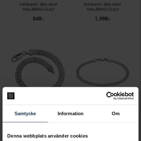
Halsband i äkta silver
Armband i äkta silver
HALLBERGS GULD
HALLBERGS GULD
849:-
1,998:-
Armband i äkta silver
Armband i äkta silver
Samtycke
Information
Om
HALLBERGS GULD
HALLBERGS GULD
698:-
395:-
495:-
Denna webbplats använder cookies