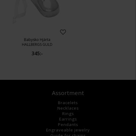
Babysko Hjärta
HALLBERGS GULD
345:-
Assortment
Bracelets
Necklaces
Rings
Earrings
Pendants
Engraveable jewelry
Guide for chains