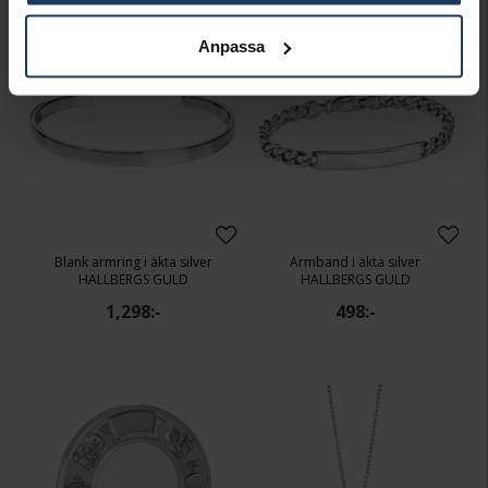
Anpassa
Blank armring i äkta silver
Armband i äkta silver
HALLBERGS GULD
HALLBERGS GULD
1,298:-
498:-