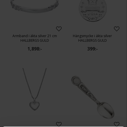
Armband i äkta silver 21 cm
Hängsmycke i äkta silver
HALLBERGS GULD
HALLBERGS GULD
1,898:-
399:-