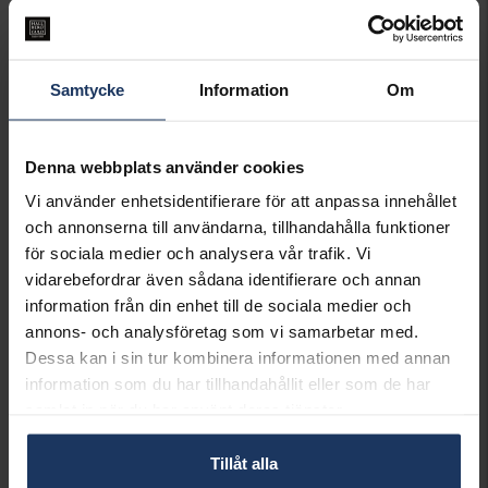
Halsband i äkta silver
Dopsked Prins
KIDZ
AB GENSE
395:-
2,399:-
Samtycke
Information
Om
Best seller!
Denna webbplats använder cookies
Vi använder enhetsidentifierare för att anpassa innehållet
och annonserna till användarna, tillhandahålla funktioner
för sociala medier och analysera vår trafik. Vi
vidarebefordrar även sådana identifierare och annan
information från din enhet till de sociala medier och
annons- och analysföretag som vi samarbetar med.
Dessa kan i sin tur kombinera informationen med annan
Flaggstång
Fotoram
information som du har tillhandahållit eller som de har
HALLBERGS GULD
HALLBERGS GULD
samlat in när du har använt deras tjänster.
498:-
295:-
Tillåt alla