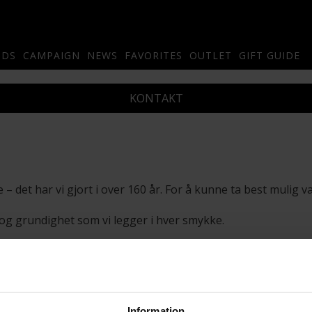
NDS
CAMPAIGN
NEWS
FAVORITES
OUTLET
GIFT GUIDE
KONTAKT
 – det har vi gjort i over 160 år. For å kunne ta best mulig v
g grundighet som vi legger i hver smykke.
Information