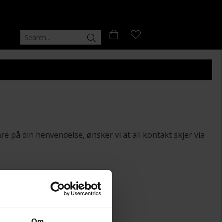
are på din henvendelse, ønsker vi at all kontakt skjer via
Om