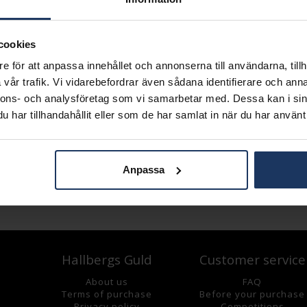
cookies
e för att anpassa innehållet och annonserna till användarna, tillh
vår trafik. Vi vidarebefordrar även sådana identifierare och anna
nnons- och analysföretag som vi samarbetar med. Dessa kan i sin
har tillhandahållit eller som de har samlat in när du har använt 
Anpassa
Hallbergs Guld
Customer service
About us
FAQ
Terms of purchase
Before your purchase
Privacy policy
Competitions