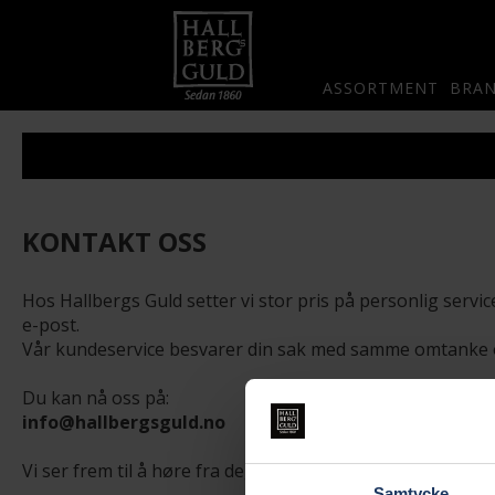
ASSORTMENT
BRA
KONTAKT OSS
Hos Hallbergs Guld setter vi stor pris på personlig service
e-post.
Vår kundeservice besvarer din sak med samme omtanke o
Du kan nå oss på:
info@hallbergsguld.no
Vi ser frem til å høre fra deg.
Samtycke