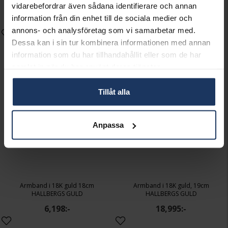
vidarebefordrar även sådana identifierare och annan
HALLBERGS GULD
HALLBERGS GULD
information från din enhet till de sociala medier och
10,898:-
19,995:-
annons- och analysföretag som vi samarbetar med.
Dessa kan i sin tur kombinera informationen med annan
information som du har tillhandahållit eller som de har
samlat in när du har använt deras tjänster.
Tillåt alla
Anpassa
Armband i 18K guld 18cm
Armband i 18K guld, 19cm
HALLBERGS GULD
HALLBERGS GULD
6,198:-
18,995:-