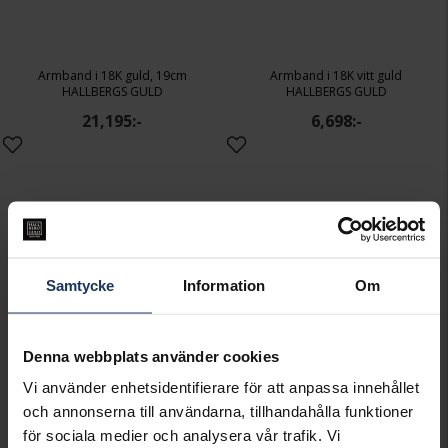
Armband i 18K guld, 19cm
Armband i 18K vitt guld
HALLBERGS GULD
HALLBERGS GULD
21,195:-
6,698:-
Samtycke
Information
Om
Denna webbplats använder cookies
Vi använder enhetsidentifierare för att anpassa innehållet
och annonserna till användarna, tillhandahålla funktioner
för sociala medier och analysera vår trafik. Vi
Armlänk i 18K guld 21cm
Armband i 18K guld 19cm