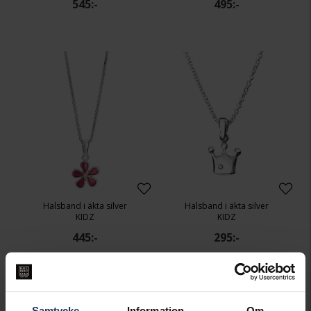
545:-
495:-
Halsband i äkta silver
Halsband i äkta silver
KIDZ
KIDZ
445:-
295:-
Samtycke
Information
Om