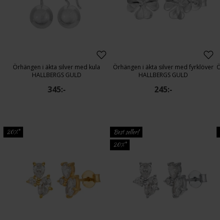
Örhängen i äkta silver med kula
Örhängen i äkta silver med fyrklöver
HALLBERGS GULD
HALLBERGS GULD
345:-
245:-
20%*
Best seller!
20%*