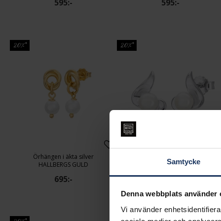
595:-
595:-
20%*
20%*
Örhängen i äkta silver
Örhängen i ä
Samtycke
HALLBERGS GULD
HALLBERGS GULD
695:-
395:-
Denna webbplats använder 
Vi använder enhetsidentifierar