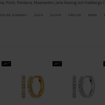
ie, Posh, Pandora, Maanesten, Jane Koenig och Hallbergs Col
ODLAD DIAMANT
GULD
SILVER
PÄRLOR
BARN
20%*
20%*