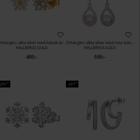
Örhängen i äkta silver med kubisk zirkonia
Örhängen i äkta silver med rosa sötvattenspärla
HALLBERGS GULD
HALLBERGS GULD
495:-
595:-
20%*
20%*