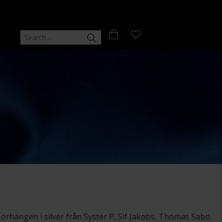
örhängen i silver från Syster P, Sif Jakobs, Thomas Sabo,