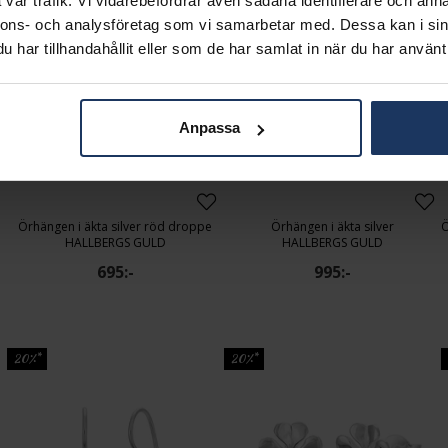
vår trafik. Vi vidarebefordrar även sådana identifierare och anna
20%*
20%*
nnons- och analysföretag som vi samarbetar med. Dessa kan i sin
har tillhandahållit eller som de har samlat in när du har använt 
Anpassa
Örhängen i äkta silver röd droppe
Örhängen i äkta silver
HALLBERGS GULD
HALLBERGS GULD
695:-
995:-
20%*
20%*