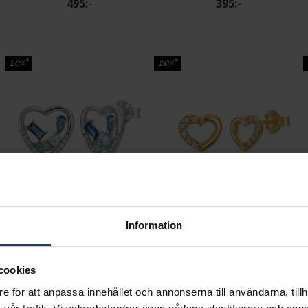
495:-
395:-
20%*
20%*
kta silver med sötvattenspärla
Hjärtformade örhängen i äkta silver
Örhängen hjärta med kubisk zirkonia
Information
HALLBERGS GULD
HALLBERGS GULD
595:-
295:-
cookies
e för att anpassa innehållet och annonserna till användarna, tillh