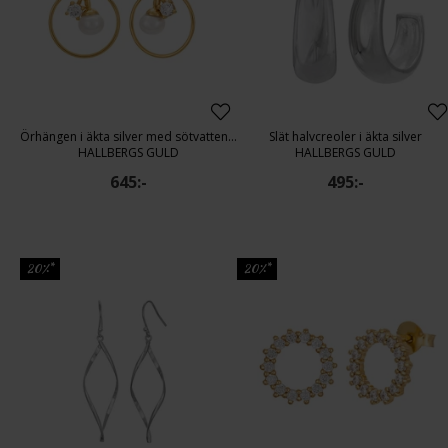
Örhängen i äkta silver med sötvattenspärla
Slät halvcreoler i äkta silver
HALLBERGS GULD
HALLBERGS GULD
645:-
495:-
20%*
20%*