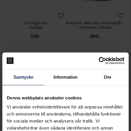
Örhängen Iris
Armband i äkta silver med hjärtlås 18 cm
PILGRIM
PANDORA CHARMS
249:-
899:-
Best seller!
Samtycke
Information
Om
Denna webbplats använder cookies
Vi använder enhetsidentifierare för att anpassa innehållet
och annonserna till användarna, tillhandahålla funktioner
för sociala medier och analysera vår trafik. Vi
Klocka Timeless Darling Combo
Armband i äkta silver med förgyllt hjärta 17 cm
MOCKBERG
PANDORA CHARMS
vidarebefordrar även sådana identifierare och annan