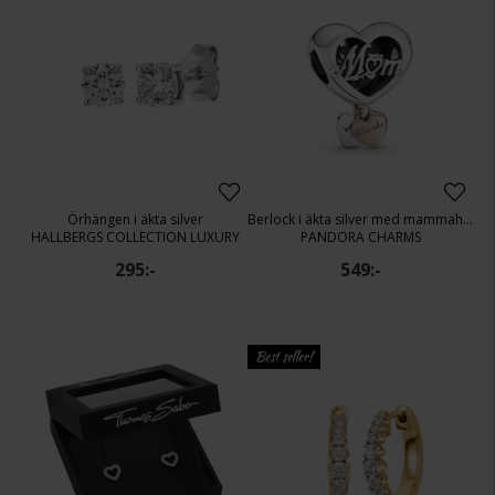
Örhängen i äkta silver
Berlock i äkta silver med mammahjärta
HALLBERGS COLLECTION LUXURY
PANDORA CHARMS
295:-
549:-
Best seller!