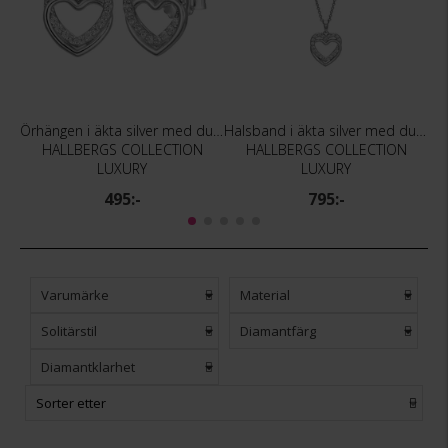
Örhängen i äkta silver med dubbla hjärtan
Halsband i äkta silver med dubbla hjärtan
HALLBERGS COLLECTION
HALLBERGS COLLECTION
HA
LUXURY
LUXURY
495:-
795:-
Varumärke
Material
Solitärstil
Diamantfärg
Diamantklarhet
Sorter etter