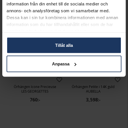
2,299:-
899:-
information från din enhet till de sociala medier och
annons- och analysföretag som vi samarbetar med.
Dessa kan i sin tur kombinera informationen med annan
information som du har tillhandahållit eller som de har
samlat in när du har använt deras tjänster.
Tillåt alla
Anpassa
Örhängen Icone Precieuse
Örhängen Petite i 14K guld
LES GEORGETTES
AUBELLA
760:-
3,598:-