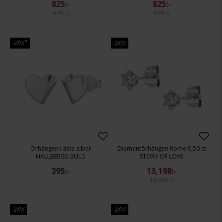
825:-
825:-
979:-
979:-
20%*
20%
Örhängen i äkta silver
Diamantörhängen Rome 0,50 ct
HALLBERGS GULD
STORY OF LOVE
395:-
13,198:-
16,498:-
20%
20%