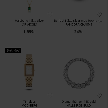
Halsband i äkta silver
Berlock i äkta silver med öppna hjärtan
SIF JAKOBS
PANDORA CHARMS
1,599:-
249:-
Best seller!
Timeless
Diamanthänge i 18K guld
MOCKBERG
HALLBERGS GULD