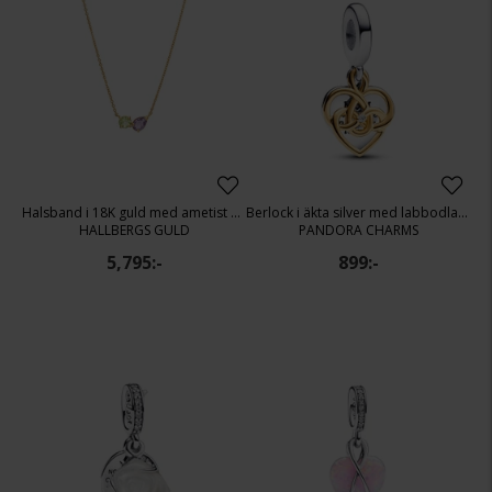
Halsband i 18K guld med ametist och peridot längd 42+3cm.
Berlock i äkta silver med labbodlad diamant
HALLBERGS GULD
PANDORA CHARMS
5,795:-
899:-