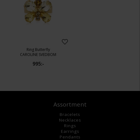
Ring Butterfly
CAROLINE SVEDBOM
995:-
Assortment
Bracelets
Necklaces
Rings
Earrings
Pendants