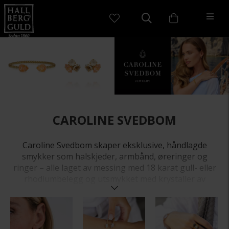
CAROLINE SVEDBOM
Caroline Svedbom skaper eksklusive, håndlagde
smykker som halskjeder, armbånd, øreringer og
ringer – alle laget av messing med 18 karat gull- eller
rhodiumbelegg og utsmykket med krystaller av
høyeste kvalitet. Smykkene er nikkelfrie i henhold til
EU-standarder og gjennomgår grundige
kvalitetskontroller. Med inspirasjon fra Middelhavet
kombinerer kolleksjonene farge, eleganse og tidløs