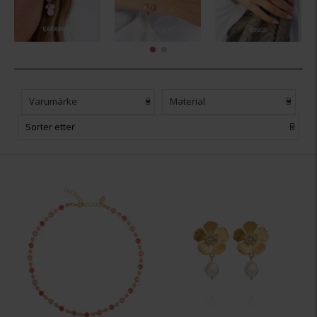
design. I dag finnes Caroline Svedboms smykker i 17
land, representert i eksklusive butikker, hoteller og
varehus.
Varumärke
Material
Sorter etter